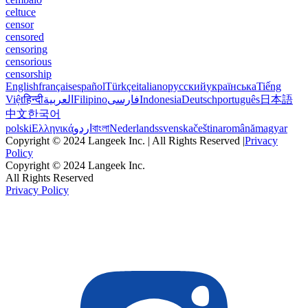
celtuce
censor
censored
censoring
censorious
censorship
English
français
español
Türkçe
italiano
русский
українська
Tiếng
Việt
हिन्दी
العربية
Filipino
فارسی
Indonesia
Deutsch
português
日本語
中文
한국어
polski
Ελληνικά
اردو
বাংলা
Nederlands
svenska
čeština
română
magyar
Copyright © 2024 Langeek Inc. | All Rights Reserved |
Privacy
Policy
Copyright © 2024 Langeek Inc.
All Rights Reserved
Privacy Policy