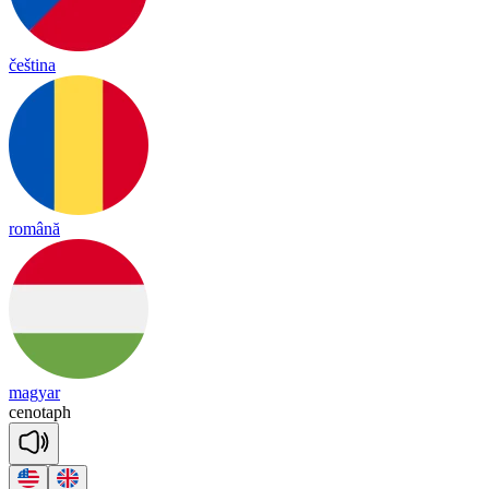
čeština
română
magyar
ce
no
taph