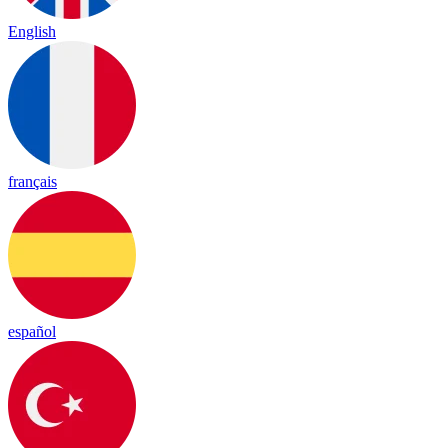
English
français
español