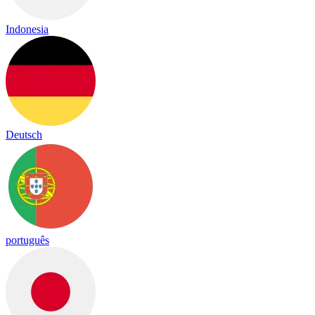
Indonesia
Deutsch
português