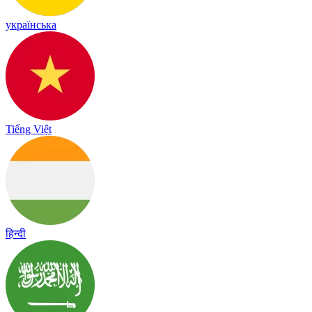
українська
Tiếng Việt
हिन्दी