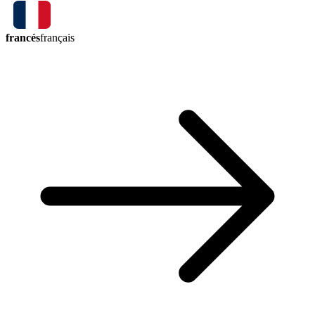
francés
français