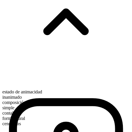
estado de animacidad
inanimado
composición morfológica
simple
contable
forma plural
cenotaphs