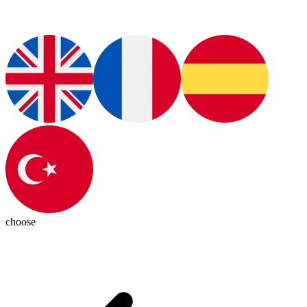
choose