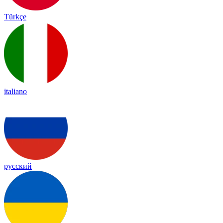
Türkçe
italiano
русский