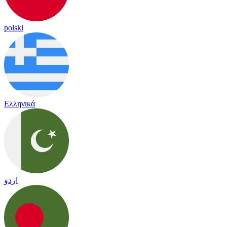
polski
Ελληνικά
اردو