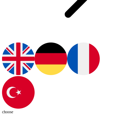
choose