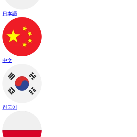
日本語
中文
한국어