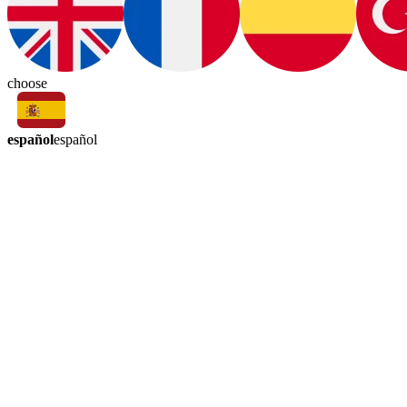
choose
español
español