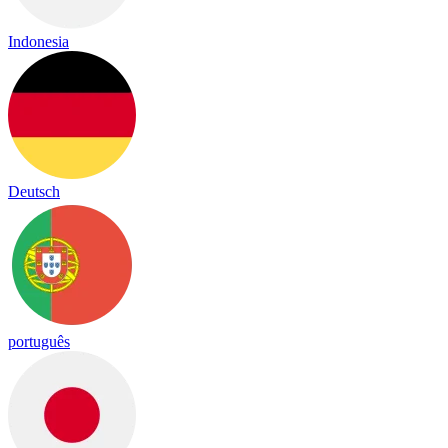
Indonesia
Deutsch
português