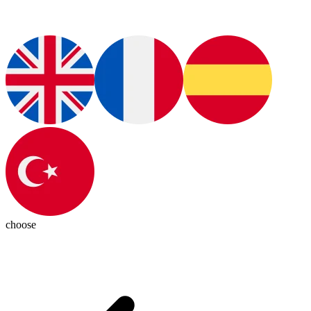
choose