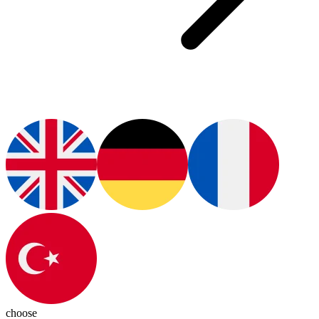
choose