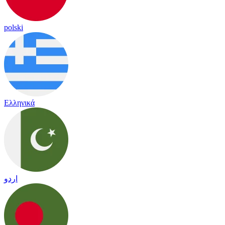
polski
Ελληνικά
اردو