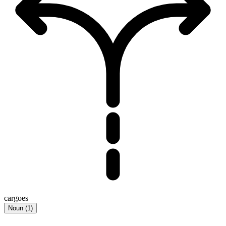
cargoes
Noun
(
1
)