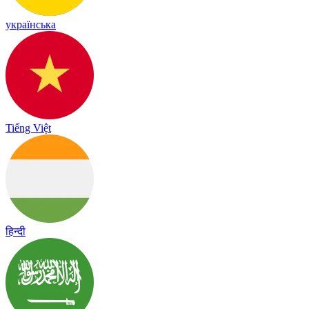
українська
Tiếng Việt
हिन्दी