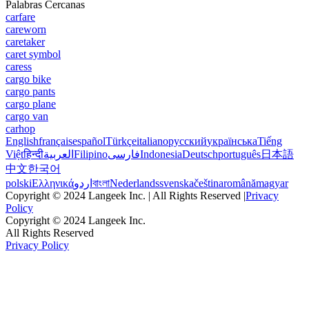
Palabras Cercanas
carfare
careworn
caretaker
caret symbol
caress
cargo bike
cargo pants
cargo plane
cargo van
carhop
English
français
español
Türkçe
italiano
русский
українська
Tiếng
Việt
हिन्दी
العربية
Filipino
فارسی
Indonesia
Deutsch
português
日本語
中文
한국어
polski
Ελληνικά
اردو
বাংলা
Nederlands
svenska
čeština
română
magyar
Copyright © 2024 Langeek Inc. | All Rights Reserved |
Privacy
Policy
Copyright © 2024 Langeek Inc.
All Rights Reserved
Privacy Policy