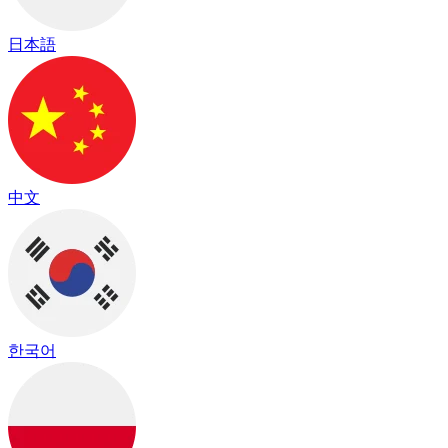
日本語
中文
한국어