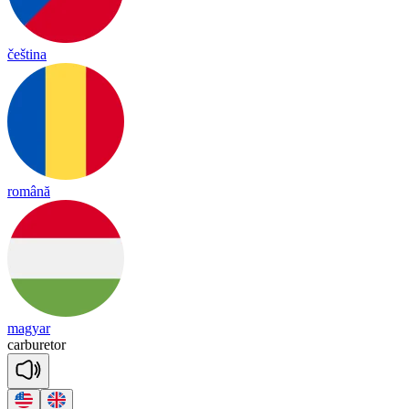
čeština
română
magyar
car
bu
re
tor