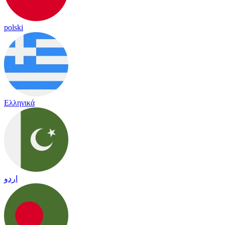
polski
Ελληνικά
اردو