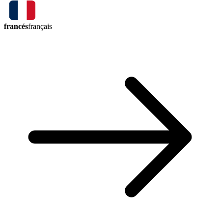
francés
français