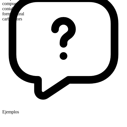
compuesto
contable
forma plural
carburetors
Ejemplos