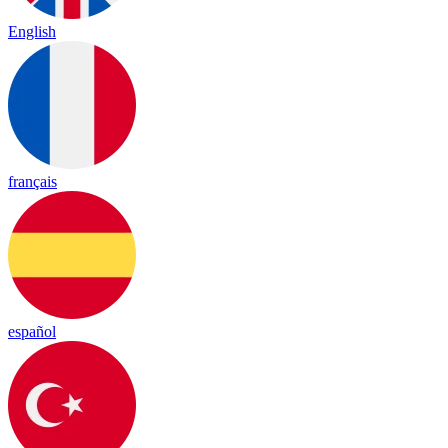
English
français
español