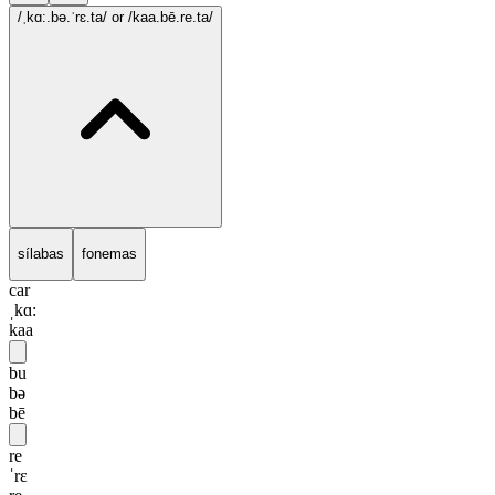
/ˌkɑ:.bə.ˈrɛ.ta/
or /kaa.bē.re.ta/
sílabas
fonemas
car
ˌkɑ:
kaa
bu
bə
bē
re
ˈrɛ