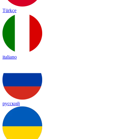
Türkçe
italiano
русский