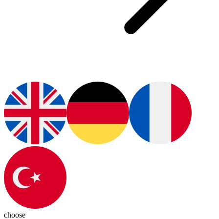
choose