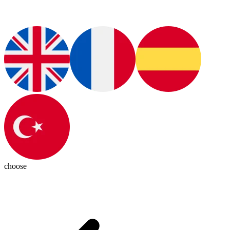
choose