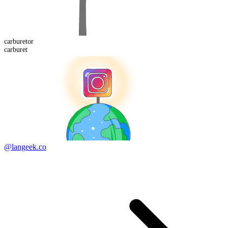
carburet
or
carburet
@langeek.co