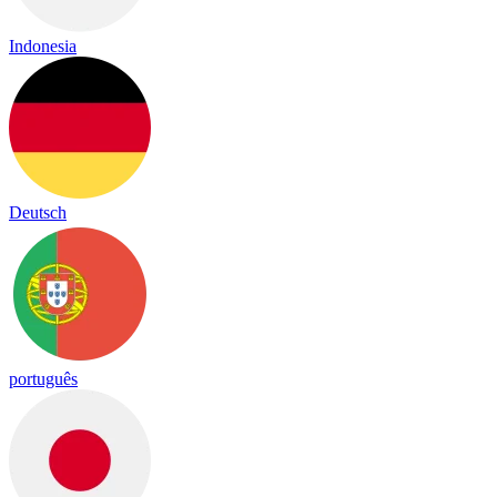
Indonesia
Deutsch
português