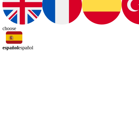
choose
español
español