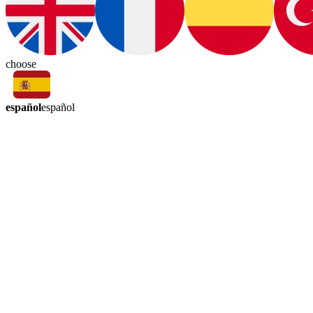
choose
español
español