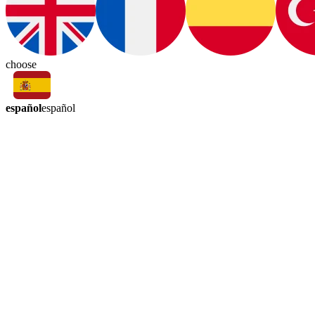
choose
español
español