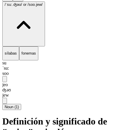
/ˈsu:.ʤəʊ/
or /soo.jew/
sílabas
fonemas
su
ˈsu:
soo
jeo
ʤəʊ
jew
Noun
(
1
)
Definición y significado de