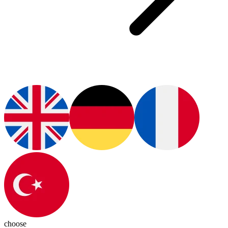
choose