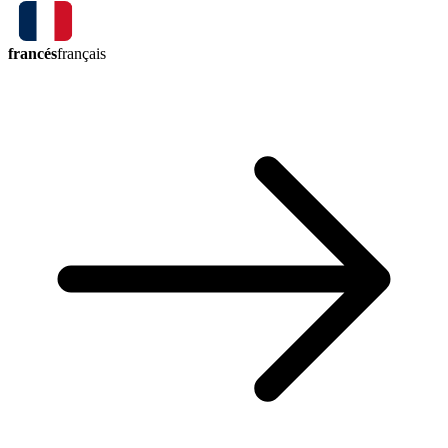
francés
français