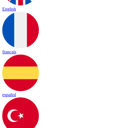
English
français
español