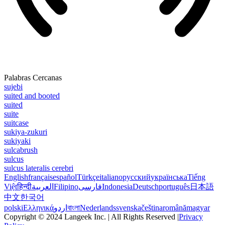
Palabras Cercanas
sujebi
suited and booted
suited
suite
suitcase
sukiya-zukuri
sukiyaki
sulcabrush
sulcus
sulcus lateralis cerebri
English
français
español
Türkçe
italiano
русский
українська
Tiếng
Việt
हिन्दी
العربية
Filipino
فارسی
Indonesia
Deutsch
português
日本語
中文
한국어
polski
Ελληνικά
اردو
বাংলা
Nederlands
svenska
čeština
română
magyar
Copyright © 2024 Langeek Inc. | All Rights Reserved |
Privacy