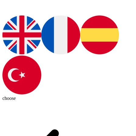
choose