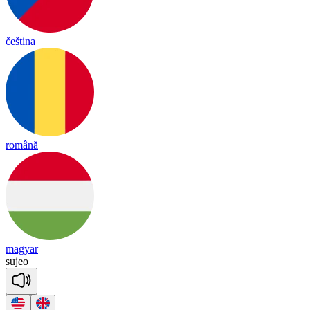
čeština
română
magyar
su
jeo