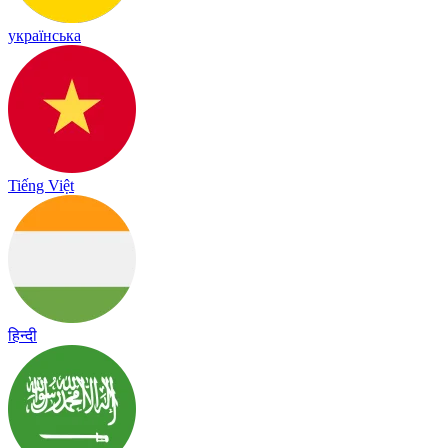
українська
Tiếng Việt
हिन्दी