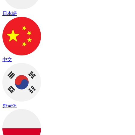
日本語
中文
한국어