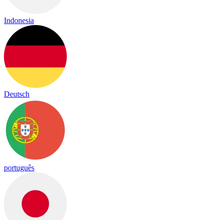
Indonesia
Deutsch
português