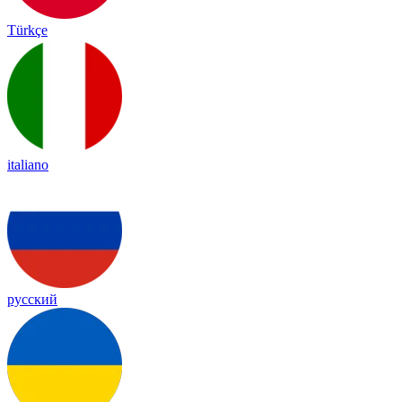
Türkçe
italiano
русский