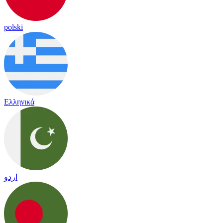
polski
Ελληνικά
اردو