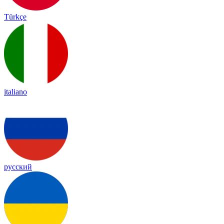
Türkçe
italiano
русский