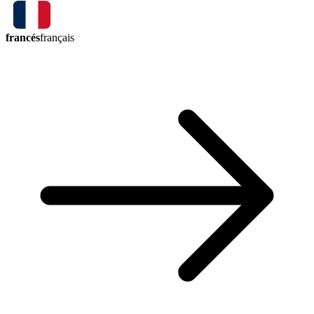
francés
français