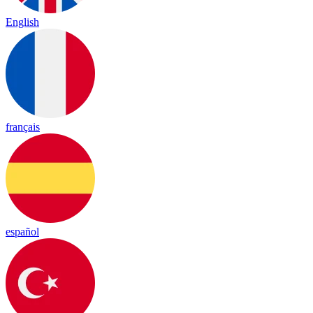
English
français
español