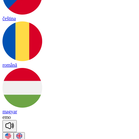
čeština
română
magyar
e
mo