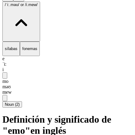
/ˈi:.məʊ/
or /i.mew/
sílabas
fonemas
e
ˈi:
i
mo
məʊ
mew
Noun
(
2
)
Definición y significado de
"emo"en inglés