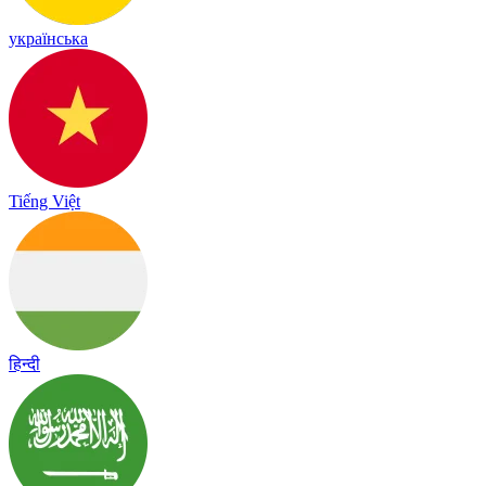
українська
Tiếng Việt
हिन्दी