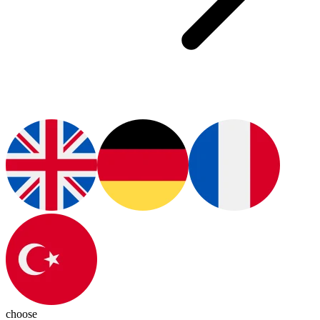
choose