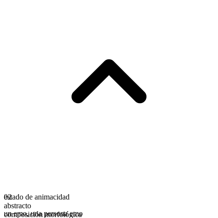
estado de animacidad
02
abstracto
un emo
,
una persona emo
composición morfológica