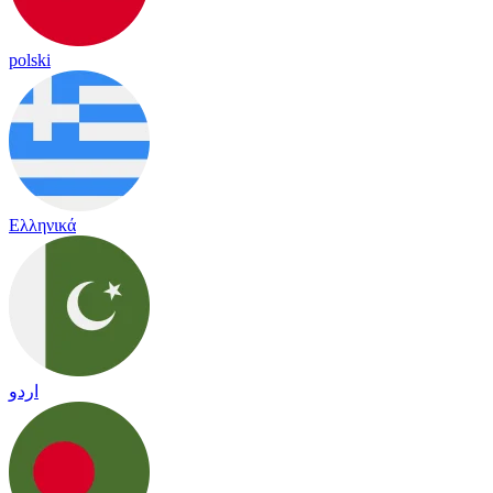
polski
Ελληνικά
اردو