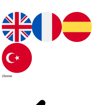
choose