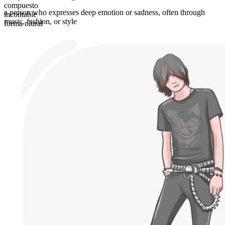
compuesto
a person who expresses deep emotion or sadness, often through
incontable
music, fashion, or style
forma plural
emos