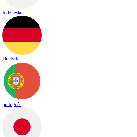
Indonesia
Deutsch
português