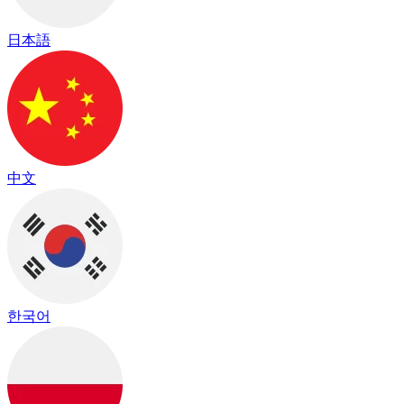
日本語
中文
한국어