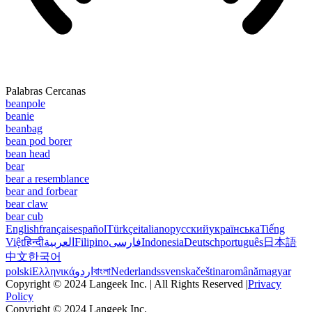
Palabras Cercanas
beanpole
beanie
beanbag
bean pod borer
bean head
bear
bear a resemblance
bear and forbear
bear claw
bear cub
English
français
español
Türkçe
italiano
русский
українська
Tiếng
Việt
हिन्दी
العربية
Filipino
فارسی
Indonesia
Deutsch
português
日本語
中文
한국어
polski
Ελληνικά
اردو
বাংলা
Nederlands
svenska
čeština
română
magyar
Copyright © 2024 Langeek Inc. | All Rights Reserved |
Privacy
Policy
Copyright © 2024 Langeek Inc.