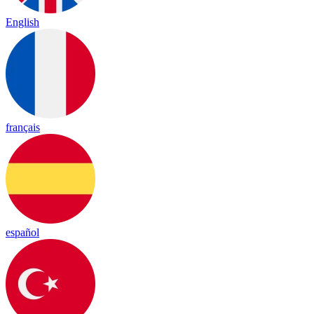
English
français
español