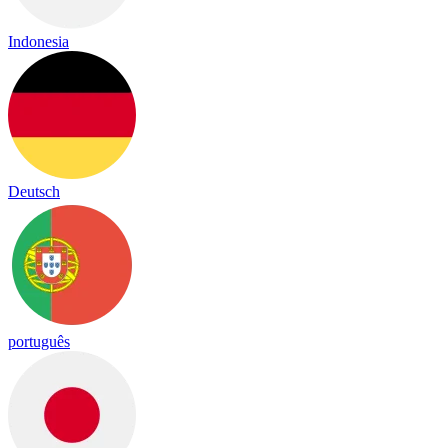
Indonesia
Deutsch
português