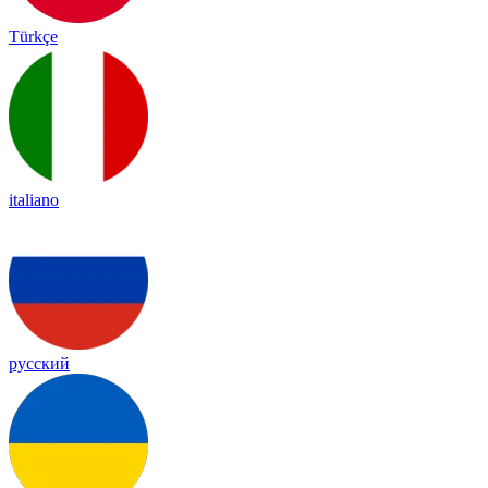
Türkçe
italiano
русский