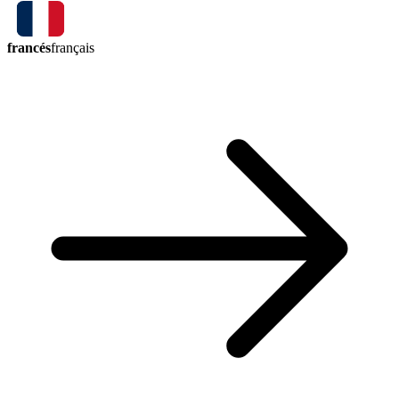
francés
français