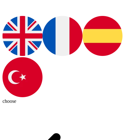
choose