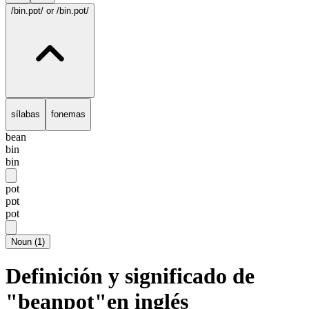
/bin.pɒt/
or /bin.pot/
sílabas
fonemas
bean
bin
bin
pot
pɒt
pot
Noun
(
1
)
Definición y significado de
"beanpot"en inglés