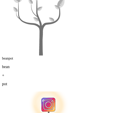
beanpot
bean
+
pot