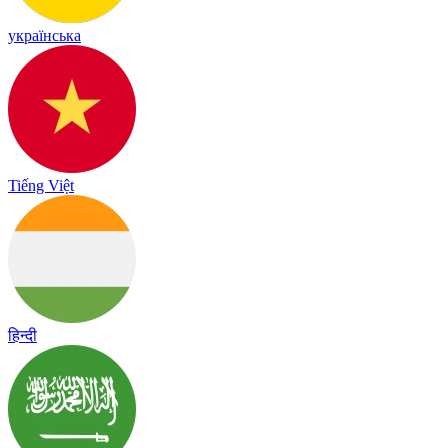
українська
Tiếng Việt
हिन्दी