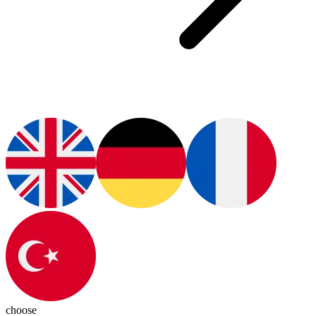
choose