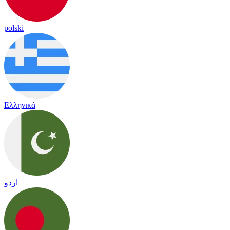
polski
Ελληνικά
اردو