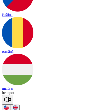
čeština
română
magyar
bean
pot