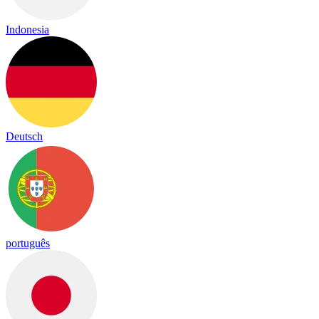
Indonesia
Deutsch
português