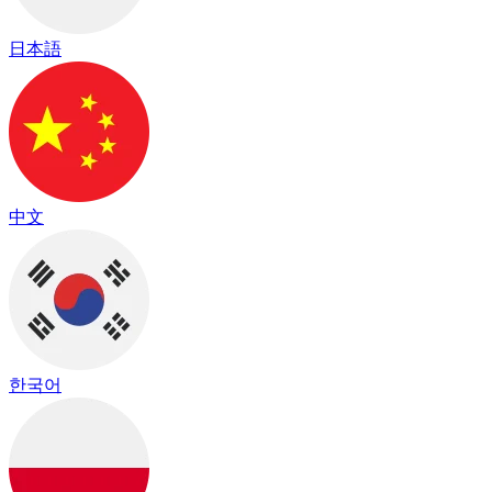
日本語
中文
한국어