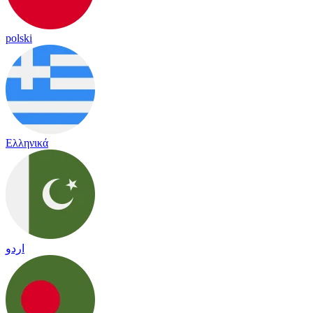
polski
Ελληνικά
اردو