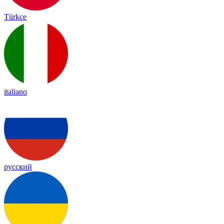
Türkçe
italiano
русский