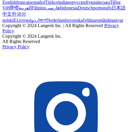
English
français
español
Türkçe
italiano
русский
українська
Tiếng
Việt
हिन्दी
العربية
Filipino
فارسی
Indonesia
Deutsch
português
日本語
中文
한국어
polski
Ελληνικά
اردو
বাংলা
Nederlands
svenska
čeština
română
magyar
Copyright © 2024 Langeek Inc. | All Rights Reserved |
Privacy
Policy
Copyright © 2024 Langeek Inc.
All Rights Reserved
Privacy Policy