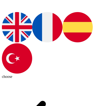
choose