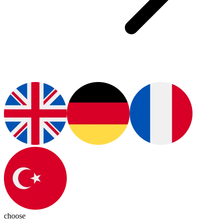
choose