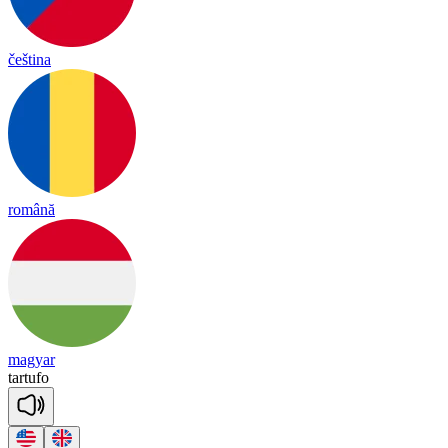
čeština
română
magyar
tar
tu
fo