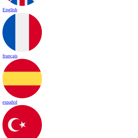
English
français
español