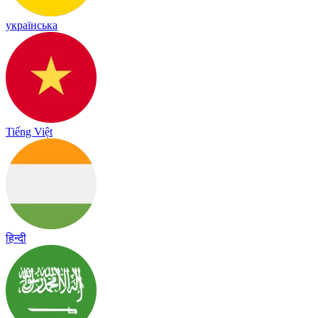
українська
Tiếng Việt
हिन्दी