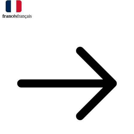
francés
français