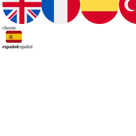
choose
español
español