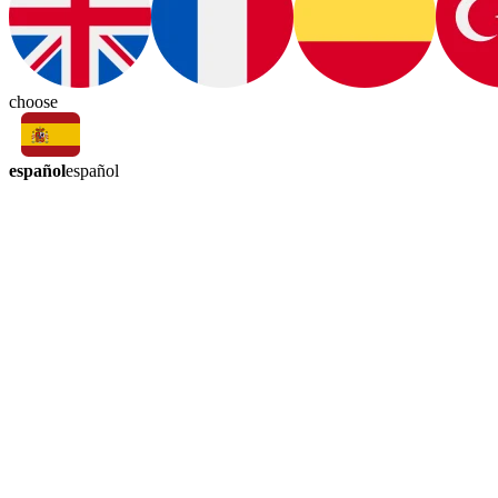
choose
español
español