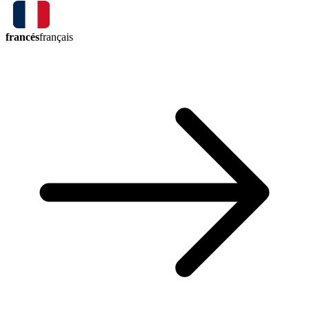
francés
français