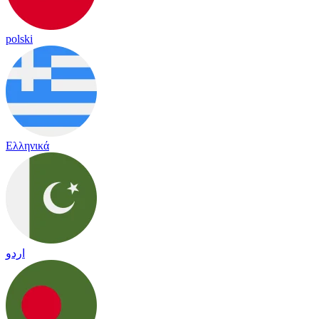
polski
Ελληνικά
اردو