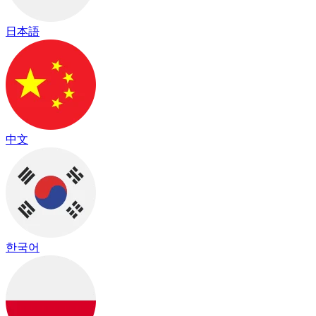
日本語
中文
한국어