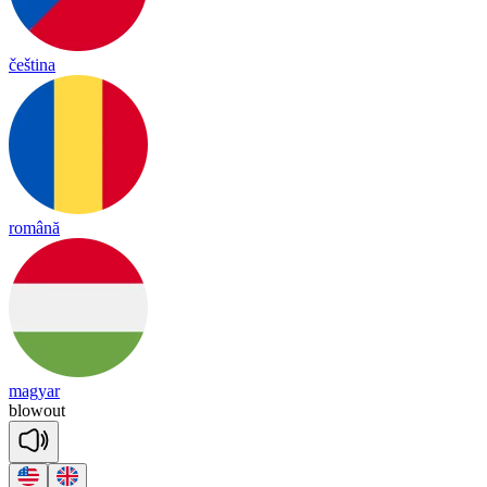
čeština
română
magyar
blow
out