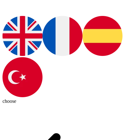
choose