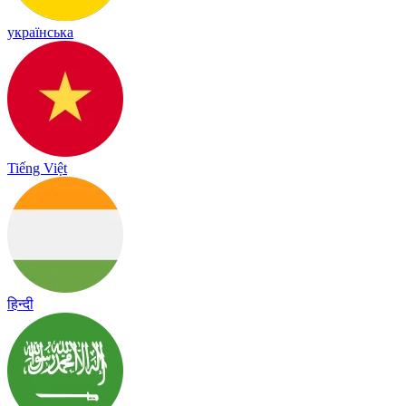
українська
Tiếng Việt
हिन्दी