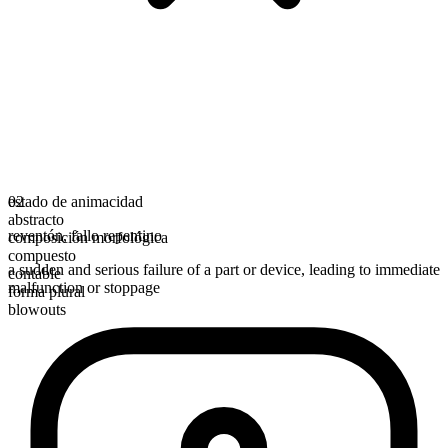
estado de animacidad
02
abstracto
reventón
,
fallo repentino
composición morfológica
compuesto
a sudden and serious failure of a part or device, leading to immediate
contable
malfunction or stoppage
forma plural
blowouts