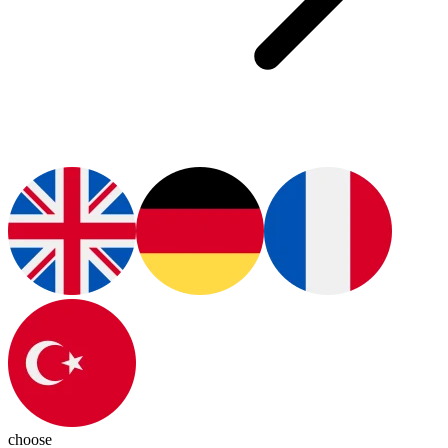
choose