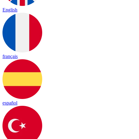
English
français
español