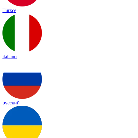
Türkçe
italiano
русский