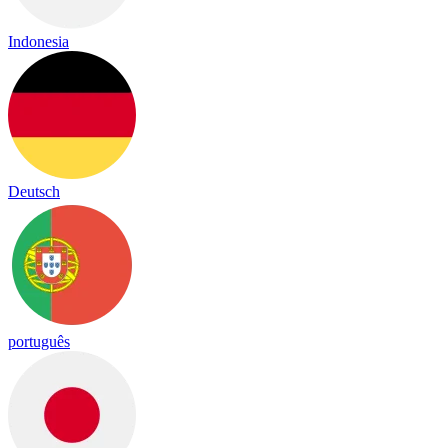
Indonesia
Deutsch
português