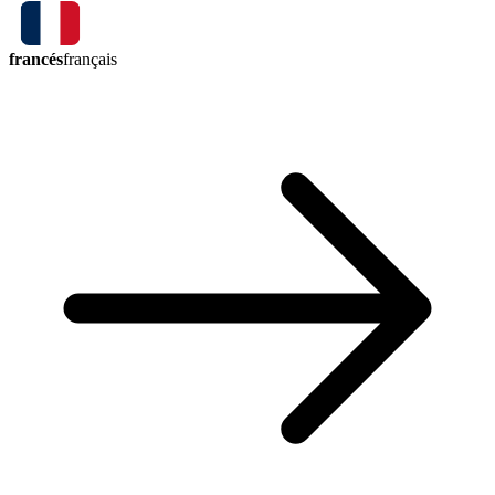
francés
français