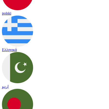
polski
Ελληνικά
اردو