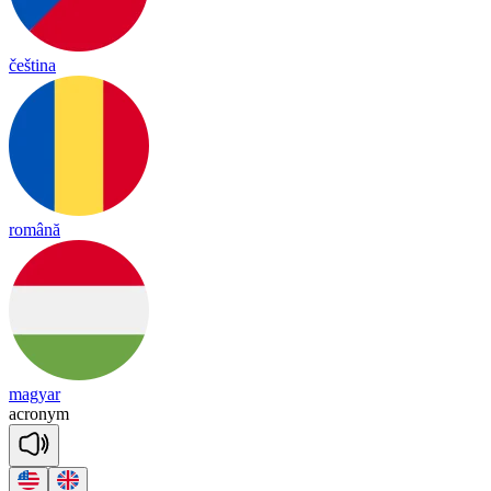
čeština
română
magyar
ac
ro
nym