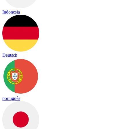
Indonesia
Deutsch
português