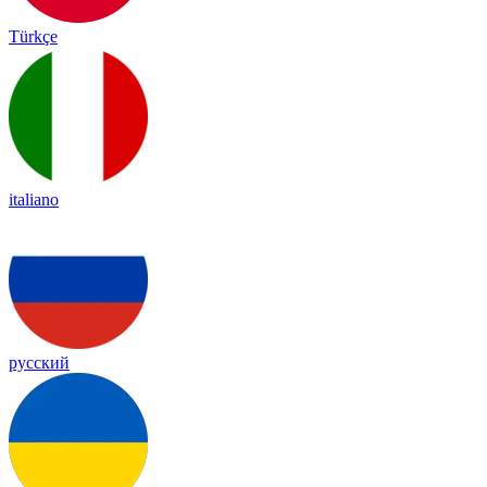
Türkçe
italiano
русский