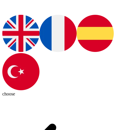
choose