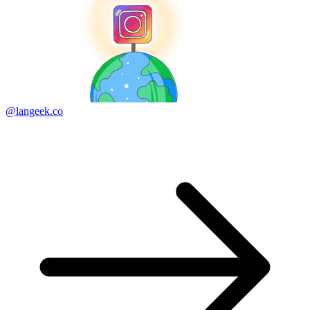
@langeek.co