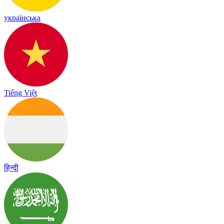
українська
Tiếng Việt
हिन्दी