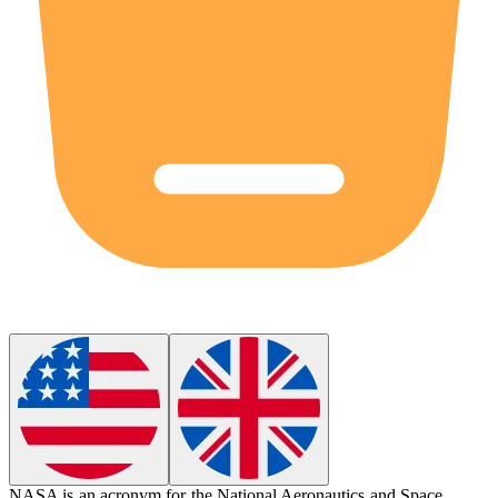
NASA is an
acronym
for the National Aeronautics and Space