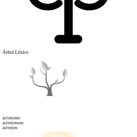
Árbol Léxico
acronym
ic
acronym
ous
acronym