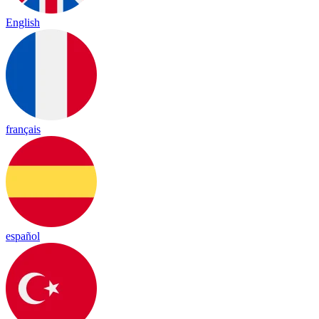
English
français
español