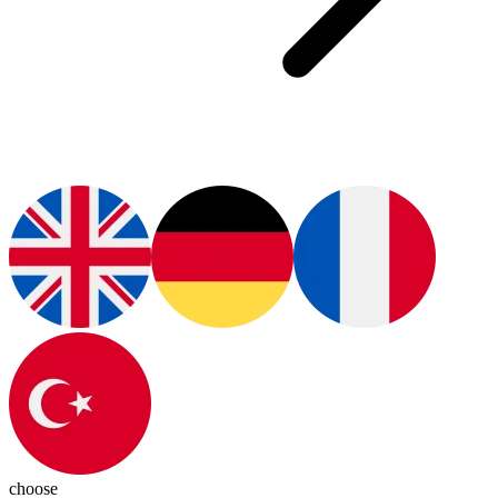
choose