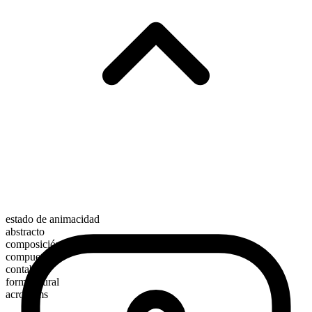
estado de animacidad
abstracto
composición morfológica
compuesto
contable
forma plural
acronyms