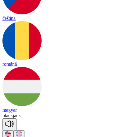
čeština
română
magyar
black
jack