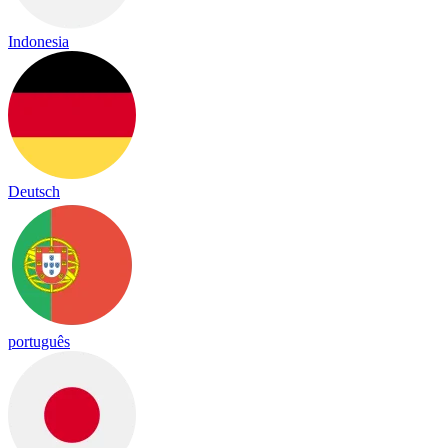
Indonesia
Deutsch
português