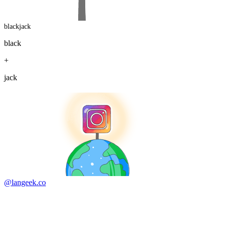
blackjack
black
+
jack
@langeek.co