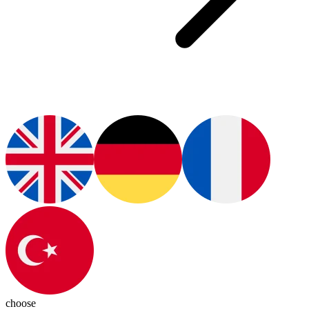
choose