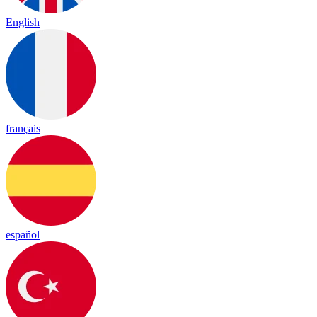
English
français
español