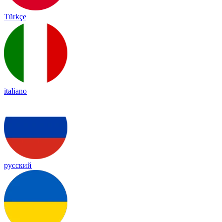
Türkçe
italiano
русский