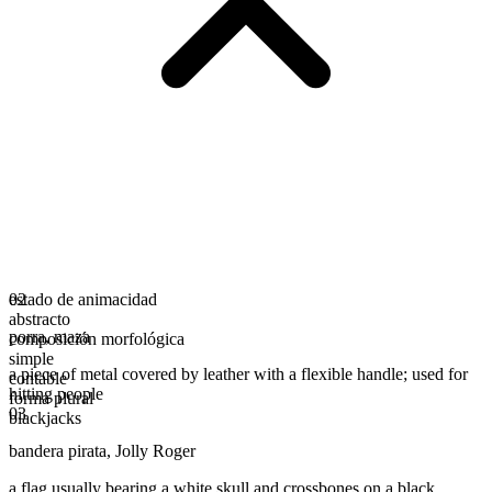
estado de animacidad
02
abstracto
porra
,
maza
composición morfológica
simple
a piece of metal covered by leather with a flexible handle; used for
contable
hitting people
forma plural
03
blackjacks
bandera pirata
,
Jolly Roger
a flag usually bearing a white skull and crossbones on a black