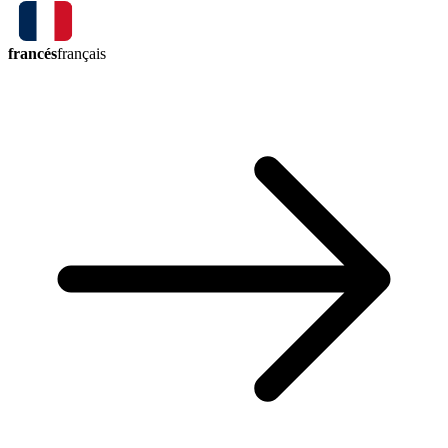
francés
français