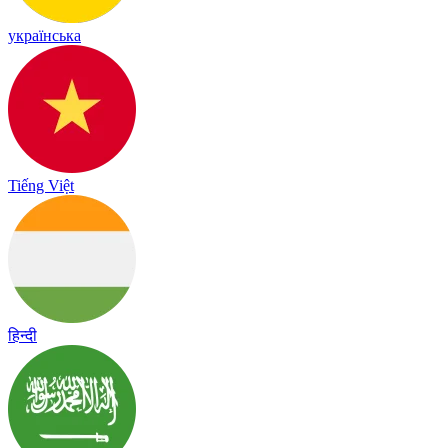
українська
Tiếng Việt
हिन्दी