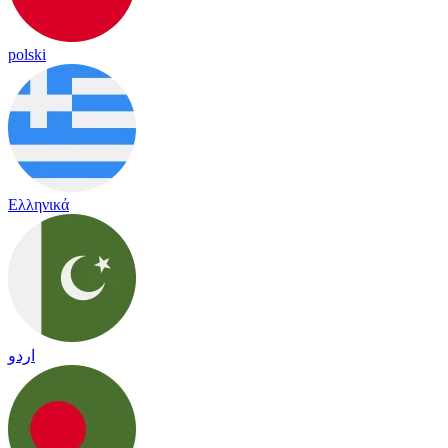
polski
Ελληνικά
اردو