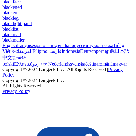
blackface
blackened
blacken
blackleg
blacklight paint
blacklist
blackmail
blackmailer
English
français
español
Türkçe
italiano
русский
українська
Tiếng
Việt
हिन्दी
العربية
Filipino
فارسی
Indonesia
Deutsch
português
日本語
中文
한국어
polski
Ελληνικά
اردو
বাংলা
Nederlands
svenska
čeština
română
magyar
Copyright © 2024 Langeek Inc. | All Rights Reserved |
Privacy
Policy
Copyright © 2024 Langeek Inc.
All Rights Reserved
Privacy Policy