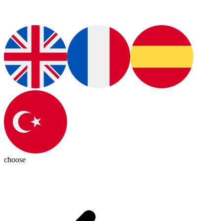
choose