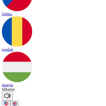
čeština
română
magyar
bilharzia