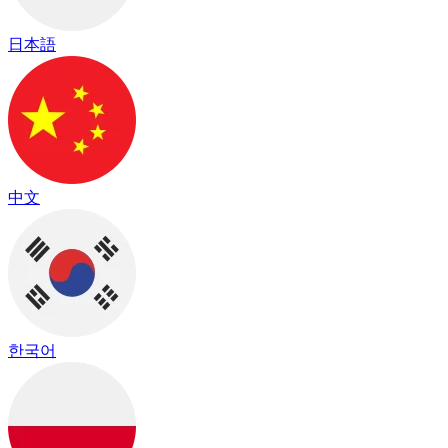
日本語
中文
한국어