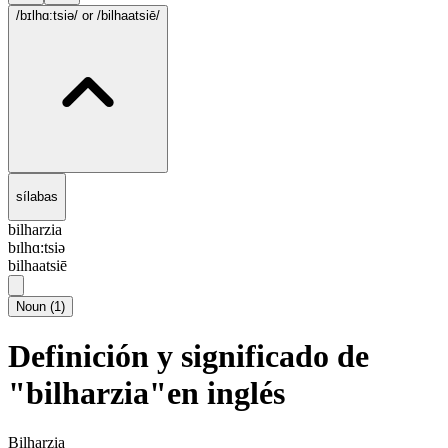
/bɪlhɑ:tsiə/
or /bilhaatsiē/
sílabas
bilharzia
bɪlhɑ:tsiə
bilhaatsiē
Noun
(
1
)
Definición y significado de
"bilharzia"en inglés
Bilharzia