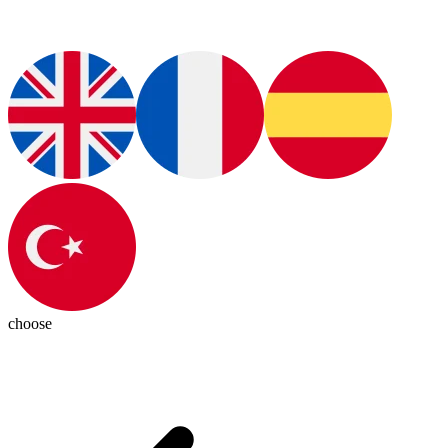
choose