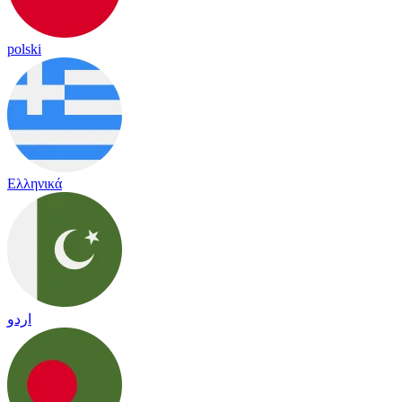
polski
Ελληνικά
اردو