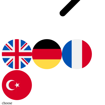
choose