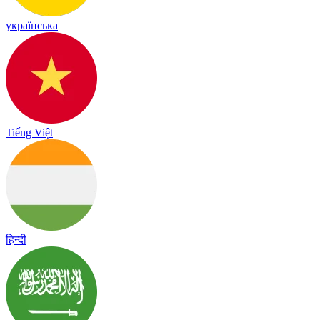
українська
Tiếng Việt
हिन्दी