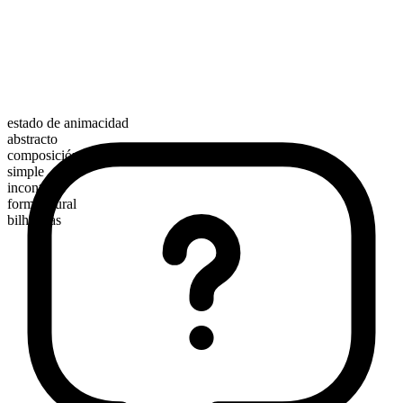
estado de animacidad
abstracto
composición morfológica
simple
incontable
forma plural
bilharzias