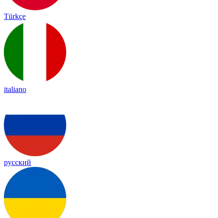
Türkçe
italiano
русский