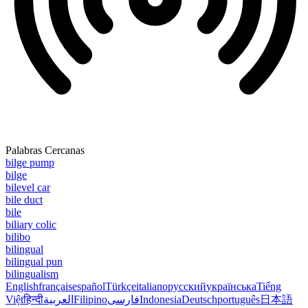
Palabras Cercanas
bilge pump
bilge
bilevel car
bile duct
bile
biliary colic
bilibo
bilingual
bilingual pun
bilingualism
English
français
español
Türkçe
italiano
русский
українська
Tiếng
Việt
हिन्दी
العربية
Filipino
فارسی
Indonesia
Deutsch
português
日本語