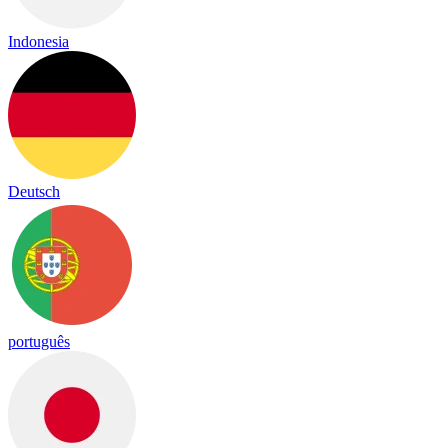
Indonesia
Deutsch
português