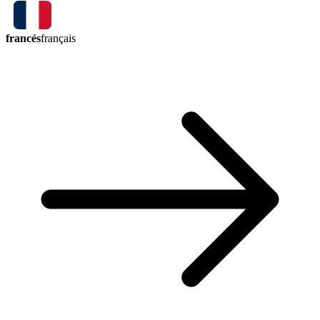
francés
français