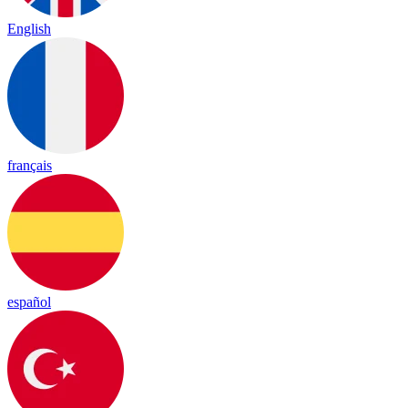
English
français
español