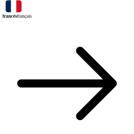
francés
français