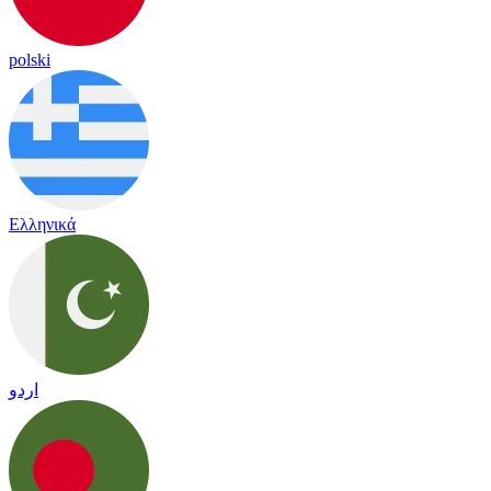
polski
Ελληνικά
اردو