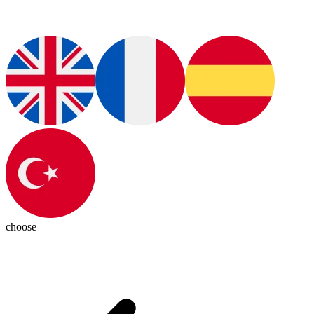
choose