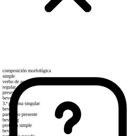
composición morfológica
simple
verbo de acción
regular
presente
bevel
3.ª persona singular
bevels
participio presente
beveling
pretérito simple
beveled