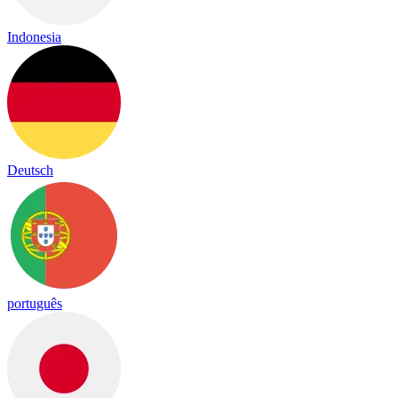
Indonesia
Deutsch
português