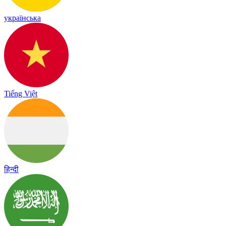
українська
Tiếng Việt
हिन्दी