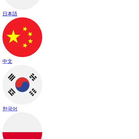
日本語
中文
한국어