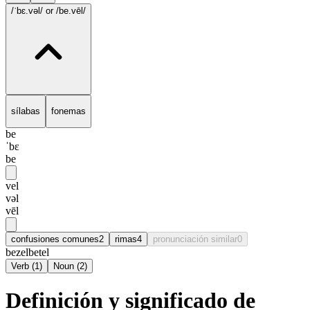
/ˈbɛ.vəl/
or /be.vēl/
sílabas
fonemas
be
ˈbɛ
be
vel
vəl
vēl
confusiones comunes
2
rimas
4
pronunciación similar
0
bezel
betel
Verb
(
1
)
Noun
(
2
)
Definición y significado de