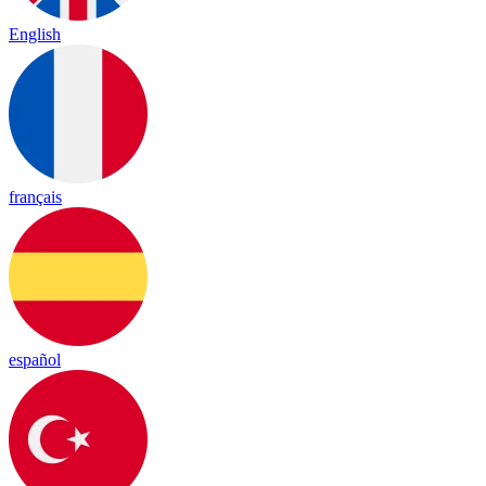
English
français
español