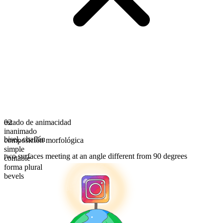
estado de animacidad
02
inanimado
bisel
,
chaflán
composición morfológica
simple
two surfaces meeting at an angle different from 90 degrees
contable
forma plural
bevels