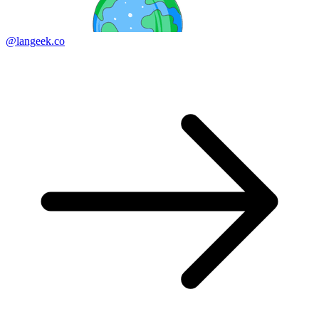
@langeek.co