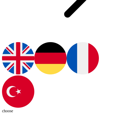
choose