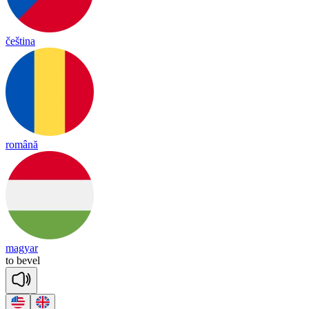
čeština
română
magyar
to
be
vel