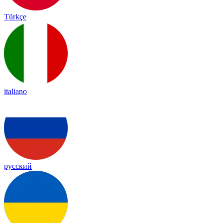
Türkçe
italiano
русский