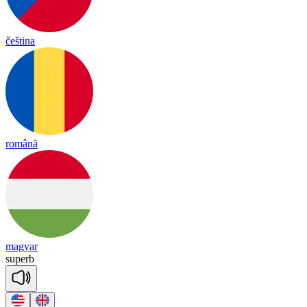
čeština
română
magyar
su
perb