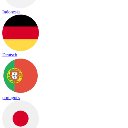
Indonesia
Deutsch
português