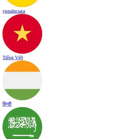
українська
Tiếng Việt
हिन्दी