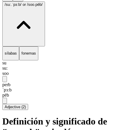
/su:.ˈpɜ:b/
or /soo.pēb/
sílabas
fonemas
su
su:
soo
perb
ˈpɜ:b
pēb
Adjective
(
2
)
Definición y significado de