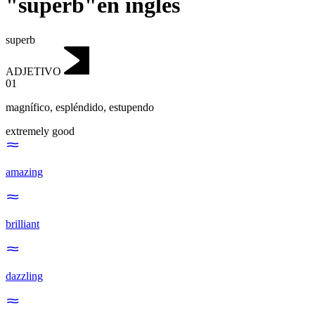
"superb"en inglés
superb
ADJETIVO
01
magnífico
,
espléndido, estupendo
extremely good
amazing
brilliant
dazzling