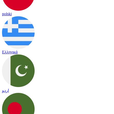
polski
Ελληνικά
اردو