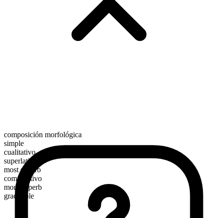
composición morfológica
simple
cualitativo
superlativo
most superb
comparativo
more superb
graduable