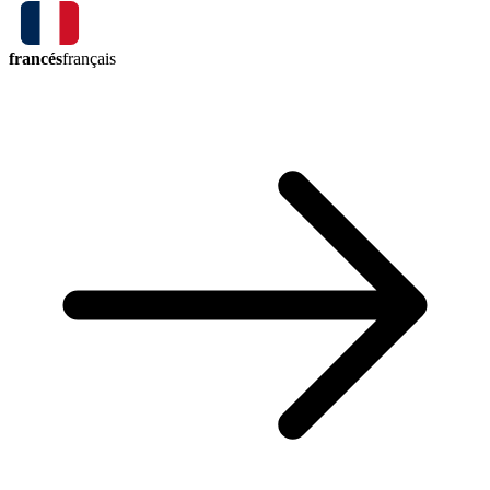
francés
français