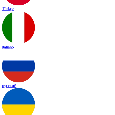
Türkçe
italiano
русский