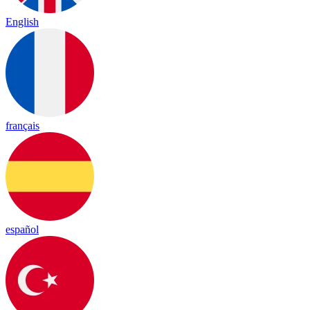
English
français
español