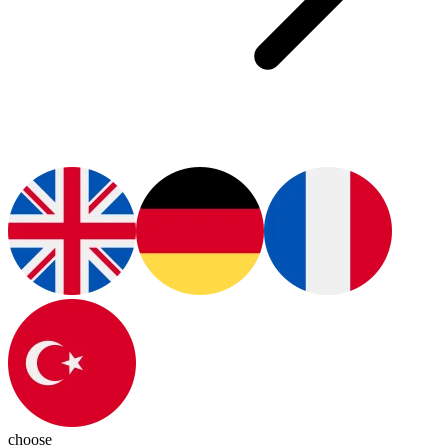
choose