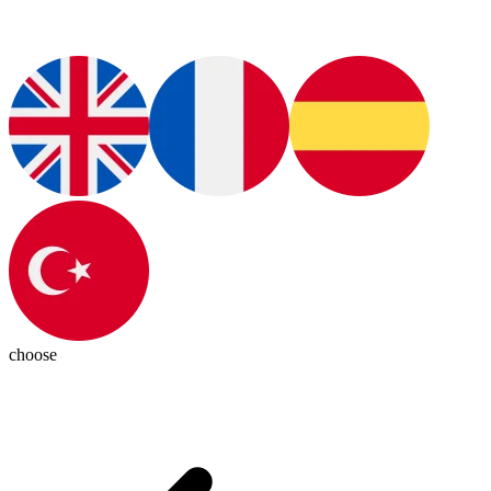
choose