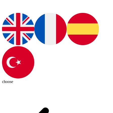
choose