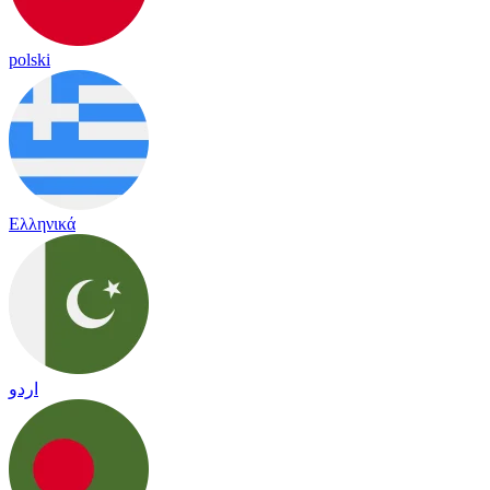
polski
Ελληνικά
اردو