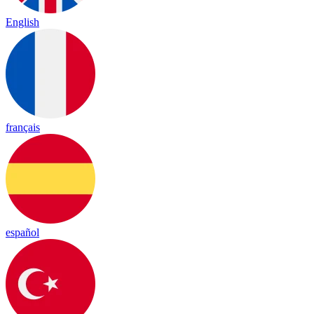
English
français
español