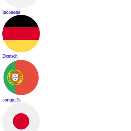
Indonesia
Deutsch
português