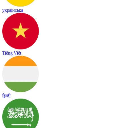
українська
Tiếng Việt
हिन्दी