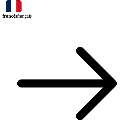
francés
français