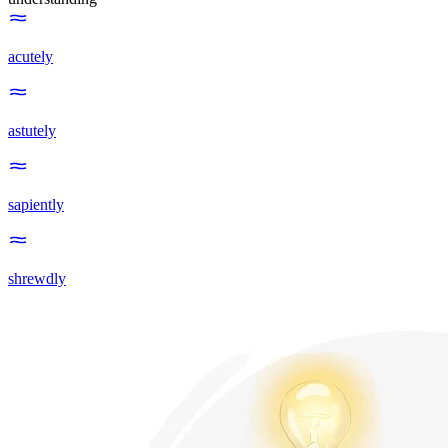
acutely
astutely
sapiently
shrewdly