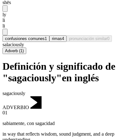
shēs
ly
li
li
confusiones comunes
1
rimas
4
pronunciación similar
0
salaciously
Adverb
(
1
)
Definición y significado de
"sagaciously"en inglés
sagaciously
ADVERBIO
01
sabiamente
,
con sagacidad
in way that reflects wisdom, sound judgment, and a deep
understanding