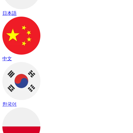
日本語
中文
한국어