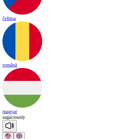
čeština
română
magyar
sa
ga
cious
ly