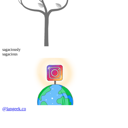
sagacious
ly
sagacious
@langeek.co