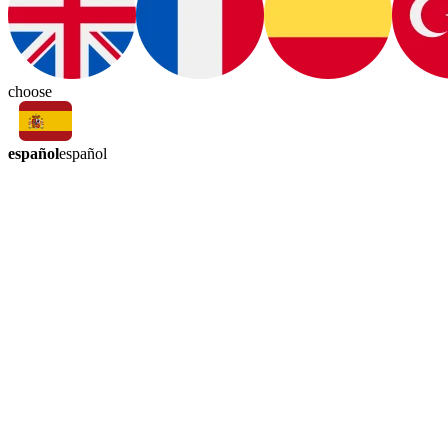
choose
español
español