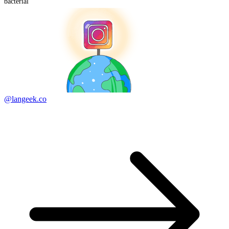
bacterial
@langeek.co