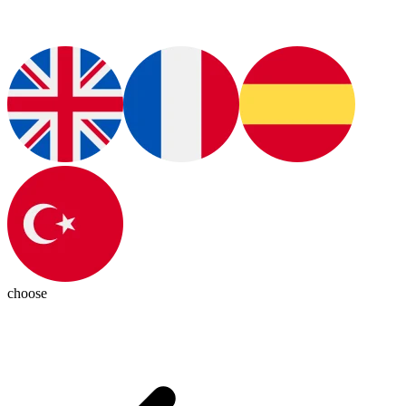
choose