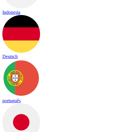
Indonesia
Deutsch
português