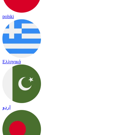
polski
Ελληνικά
اردو