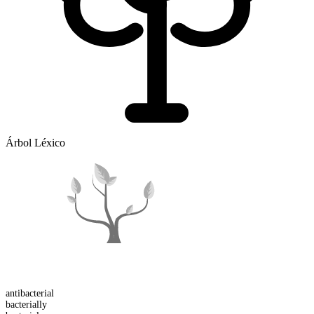
Árbol Léxico
anti
bacterial
bacterial
ly