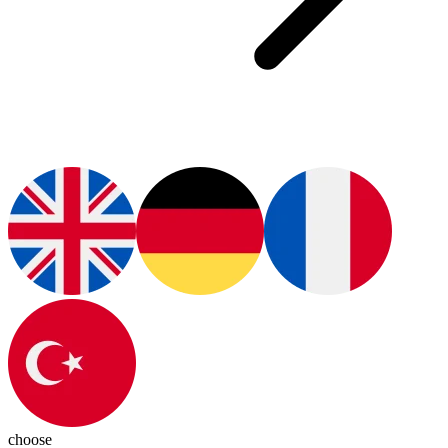
choose