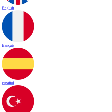
English
français
español