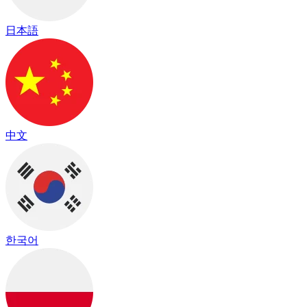
日本語
中文
한국어