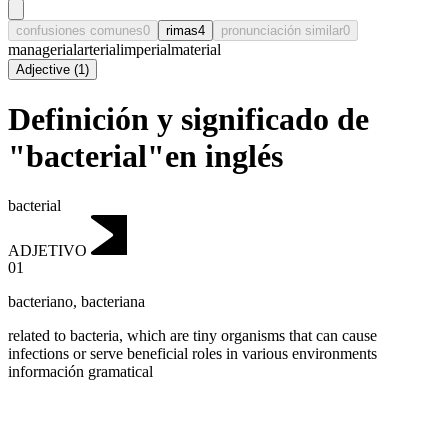
confusiones comunes
0
rimas
4
pronunciación similar
0
managerial
arterial
imperial
material
Adjective
(
1
)
Definición y significado de
"bacterial"en inglés
bacterial
ADJETIVO
01
bacteriano
,
bacteriana
related to bacteria, which are tiny organisms that can cause
infections or serve beneficial roles in various environments
información gramatical