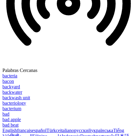
Palabras Cercanas
bacteria
bacon
backyard
backwater
backwash unit
bacteriology
bacterium
bad
bad apple
bad beat
English
français
español
Türkçe
italiano
русский
українська
Tiếng