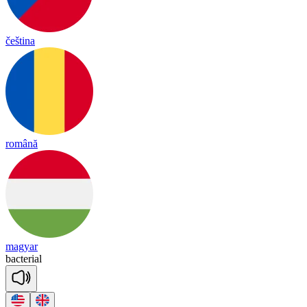
čeština
română
magyar
bac
te
rial