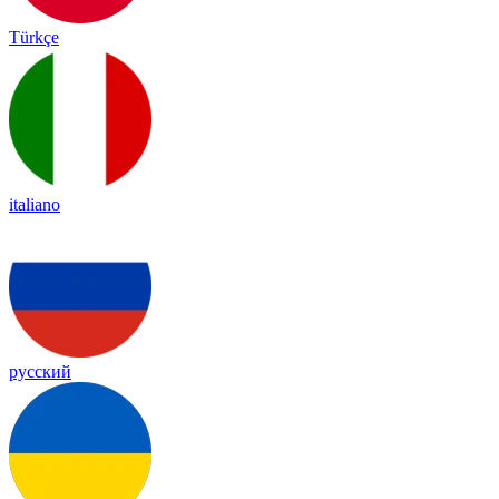
Türkçe
italiano
русский