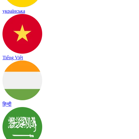
українська
Tiếng Việt
हिन्दी