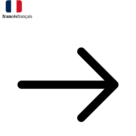
francés
français