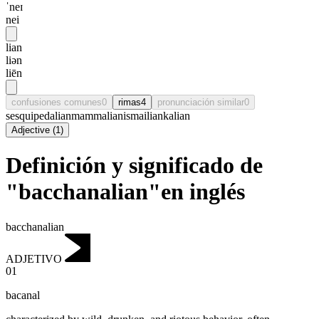
ˈneɪ
nei
lian
liən
liēn
confusiones comunes
0
rimas
4
pronunciación similar
0
sesquipedalian
mammalian
ismailian
kalian
Adjective
(
1
)
Definición y significado de
"bacchanalian"en inglés
bacchanalian
ADJETIVO
01
bacanal