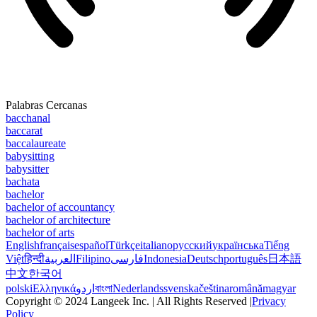
Palabras Cercanas
bacchanal
baccarat
baccalaureate
babysitting
babysitter
bachata
bachelor
bachelor of accountancy
bachelor of architecture
bachelor of arts
English
français
español
Türkçe
italiano
русский
українська
Tiếng
Việt
हिन्दी
العربية
Filipino
فارسی
Indonesia
Deutsch
português
日本語
中文
한국어
polski
Ελληνικά
اردو
বাংলা
Nederlands
svenska
čeština
română
magyar
Copyright © 2024 Langeek Inc. | All Rights Reserved |
Privacy
Policy