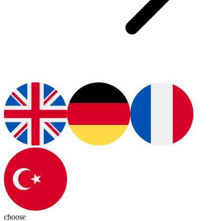
choose