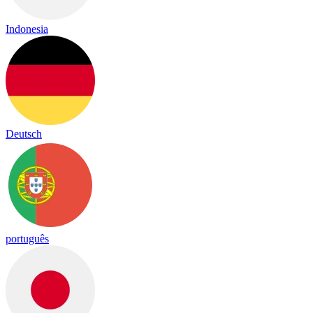
Indonesia
Deutsch
português