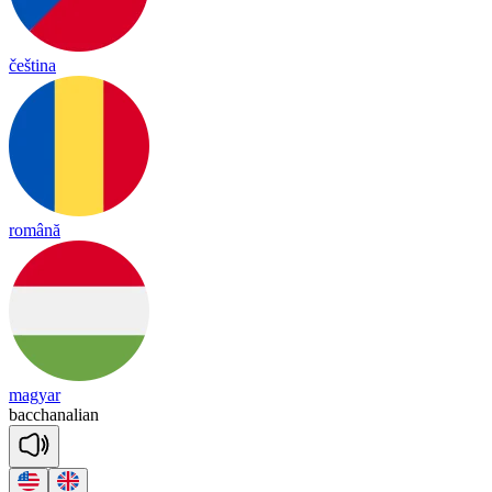
čeština
română
magyar
bacch
a
na
lian