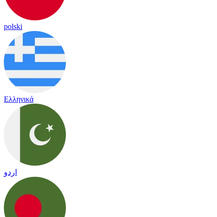
polski
Ελληνικά
اردو