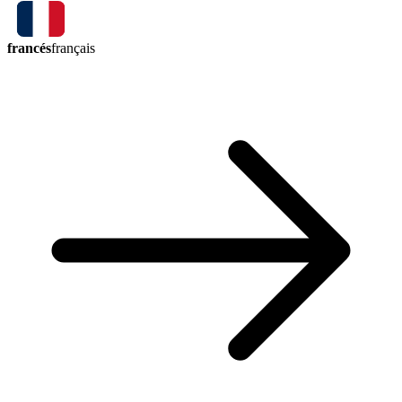
francés
français