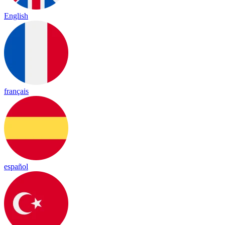
English
français
español