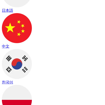
日本語
中文
한국어