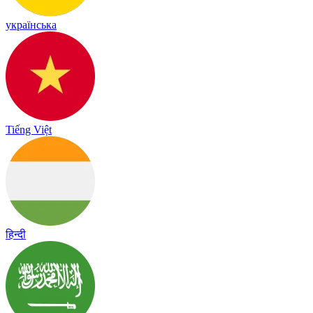
українська
Tiếng Việt
हिन्दी