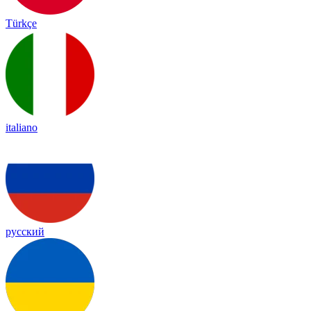
Türkçe
italiano
русский