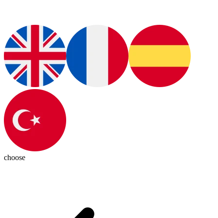
choose