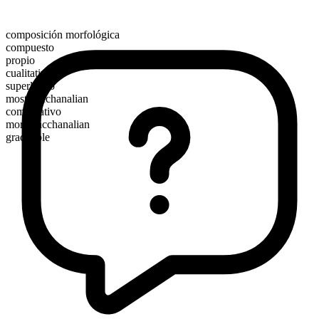
composición morfológica
compuesto
propio
cualitativo
superlativo
most bacchanalian
comparativo
more bacchanalian
graduable