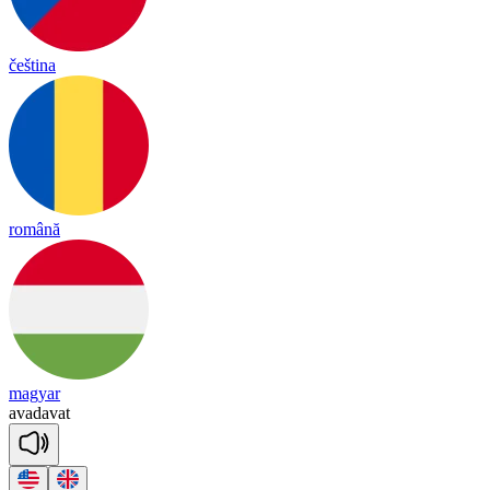
čeština
română
magyar
a
va
da
vat