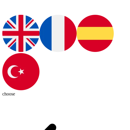
choose