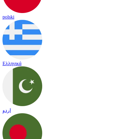
polski
Ελληνικά
اردو