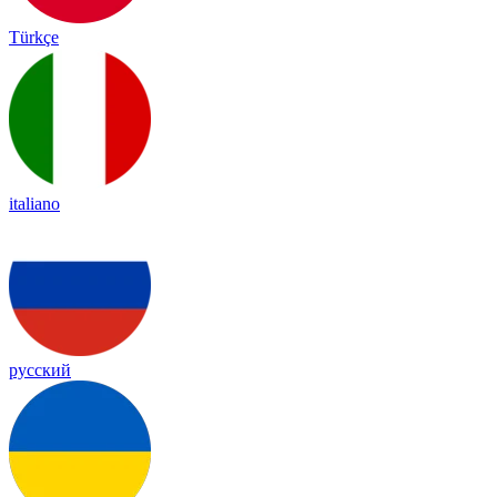
Türkçe
italiano
русский