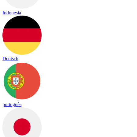
Indonesia
Deutsch
português