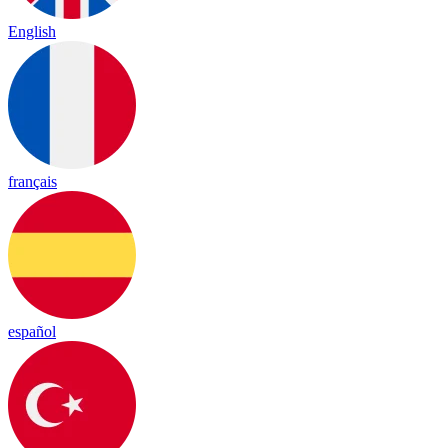
English
français
español