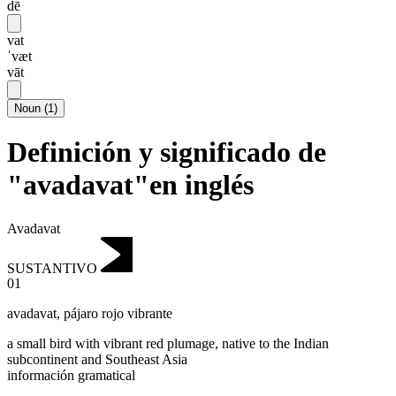
dē
vat
ˈvæt
vāt
Noun
(
1
)
Definición y significado de
"avadavat"en inglés
Avadavat
SUSTANTIVO
01
avadavat
,
pájaro rojo vibrante
a small bird with vibrant red plumage, native to the Indian
subcontinent and Southeast Asia
información gramatical