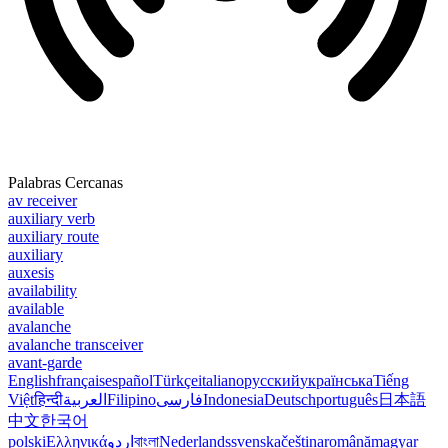
Palabras Cercanas
av receiver
auxiliary verb
auxiliary route
auxiliary
auxesis
availability
available
avalanche
avalanche transceiver
avant-garde
English
français
español
Türkçe
italiano
русский
українська
Tiếng
Việt
हिन्दी
العربية
Filipino
فارسی
Indonesia
Deutsch
português
日本語
中文
한국어
polski
Ελληνικά
اردو
বাংলা
Nederlands
svenska
čeština
română
magyar