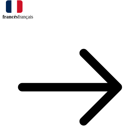
francés
français