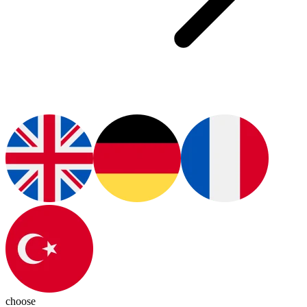
choose