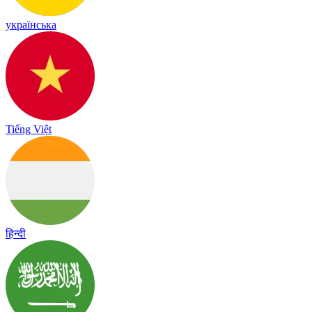
українська
Tiếng Việt
हिन्दी