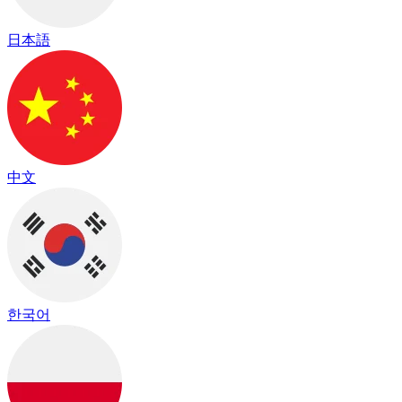
日本語
中文
한국어