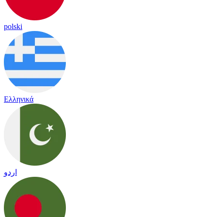
polski
Ελληνικά
اردو