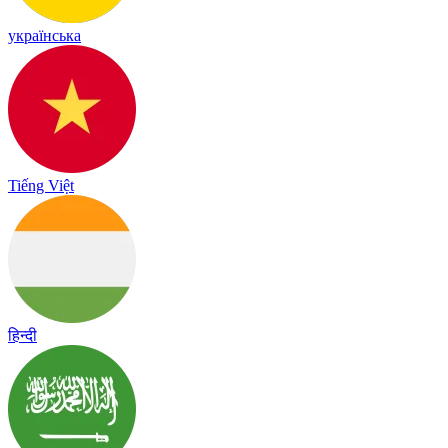
українська
Tiếng Việt
हिन्दी