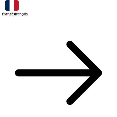
francés
français