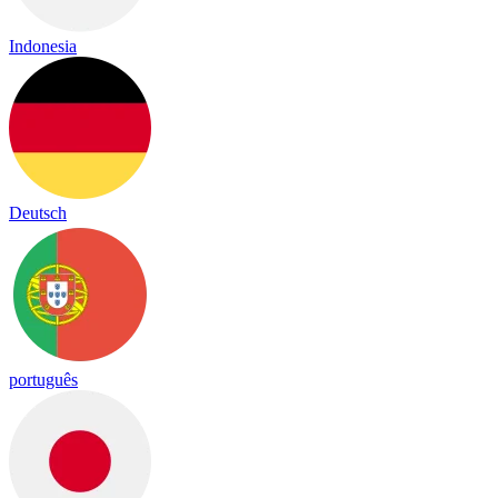
Indonesia
Deutsch
português