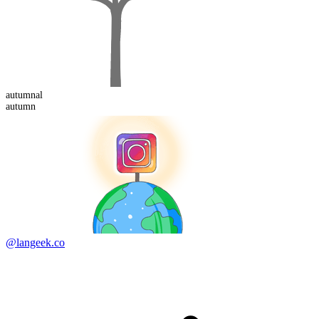
autumn
al
autumn
@langeek.co