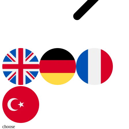
choose