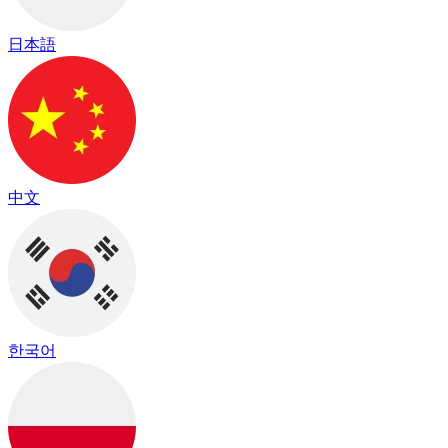
日本語
中文
한국어