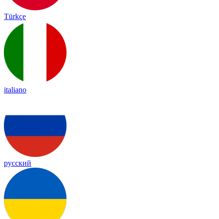
Türkçe
italiano
русский