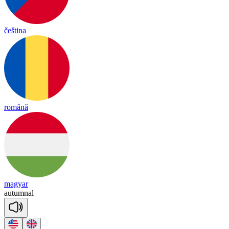
čeština
română
magyar
au
tum
nal