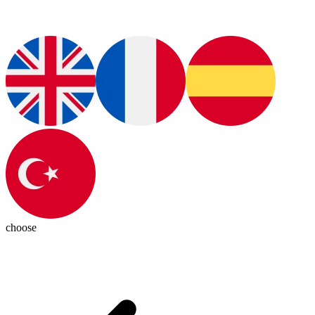
choose