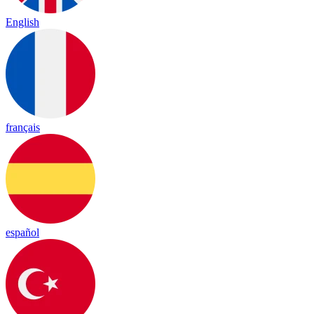
English
français
español