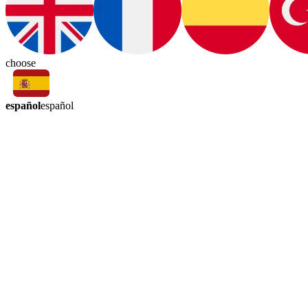
choose
español
español