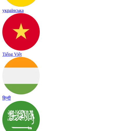
українська
Tiếng Việt
हिन्दी