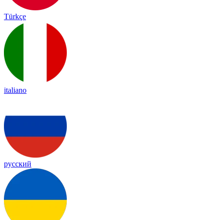
Türkçe
italiano
русский