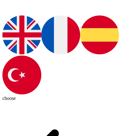
choose