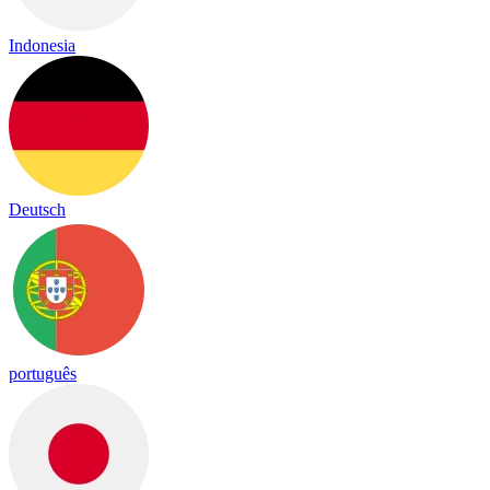
Indonesia
Deutsch
português