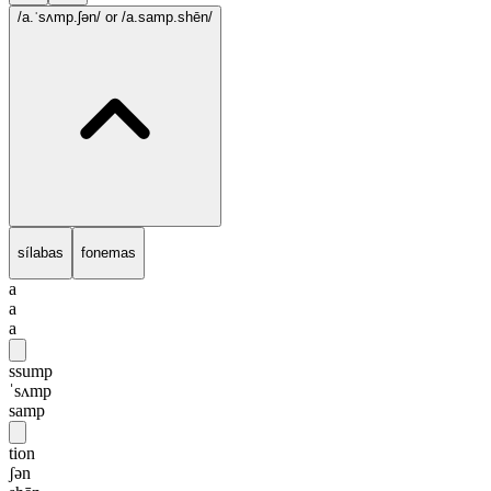
/a.ˈsʌmp.ʃən/
or /a.samp.shēn/
sílabas
fonemas
a
a
a
ssump
ˈsʌmp
samp
tion
ʃən