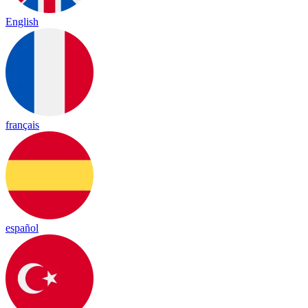
English
français
español