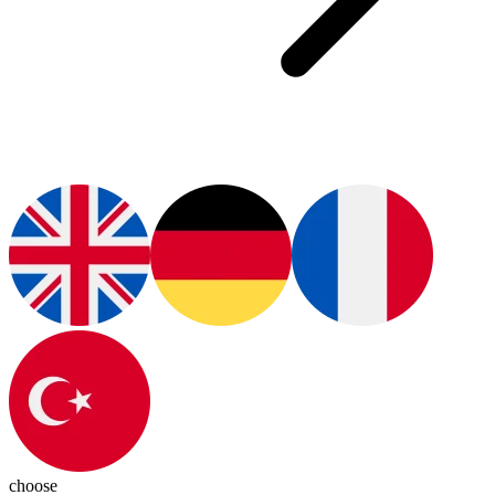
choose