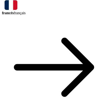
francés
français