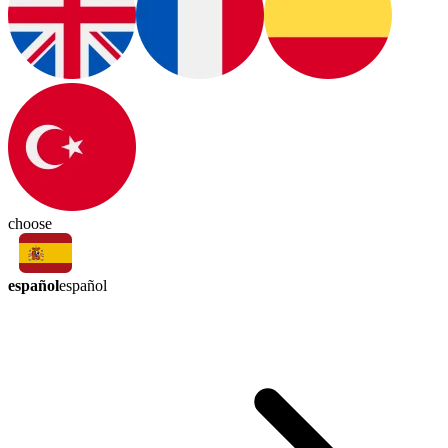
choose
español
español