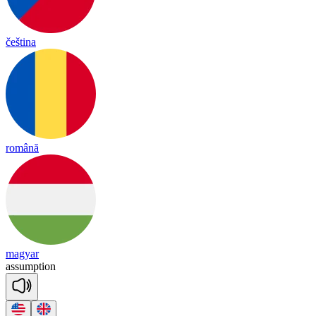
čeština
română
magyar
a
ssump
tion