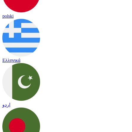
polski
Ελληνικά
اردو