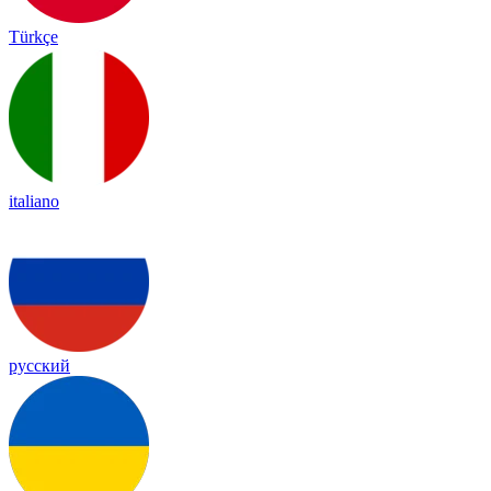
Türkçe
italiano
русский