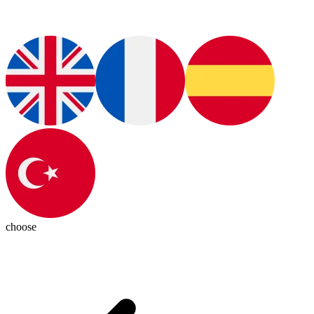
choose