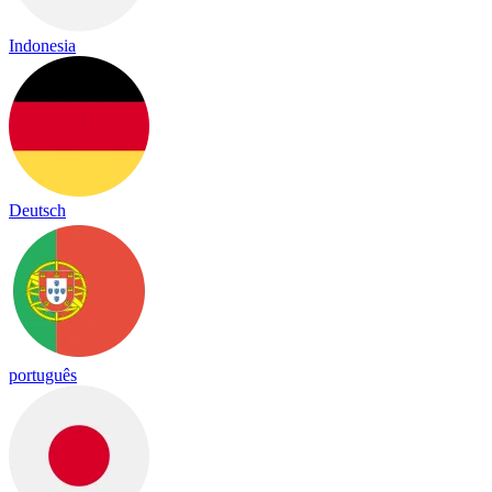
Indonesia
Deutsch
português