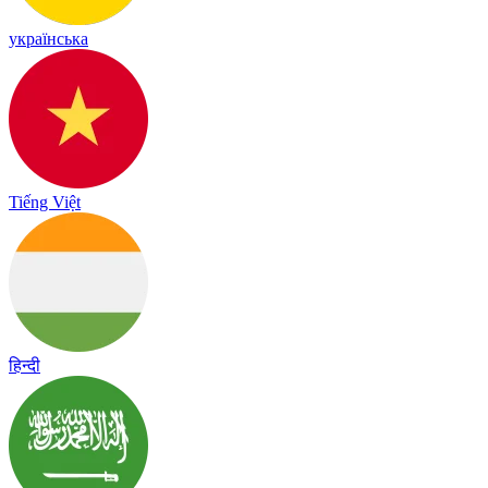
українська
Tiếng Việt
हिन्दी