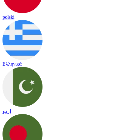
polski
Ελληνικά
اردو