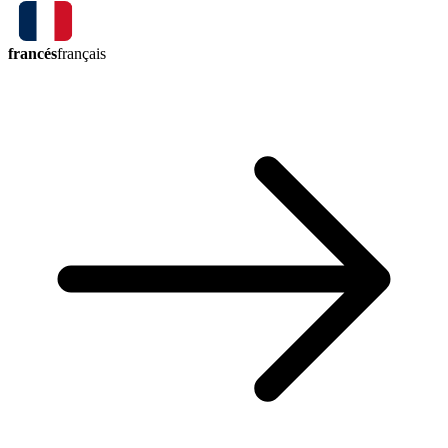
francés
français