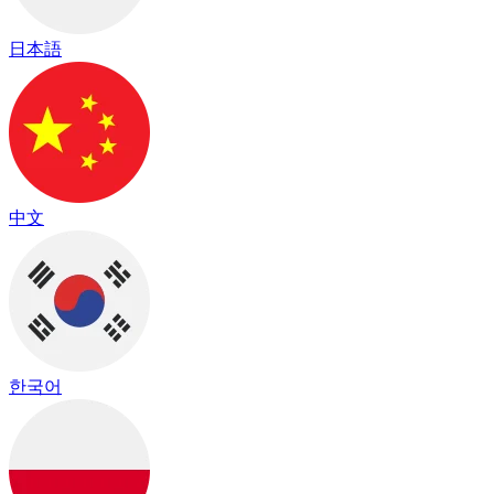
日本語
中文
한국어