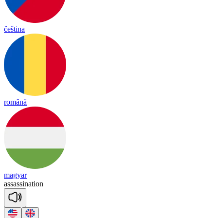
čeština
română
magyar
a
ssa
ssi
na
tion