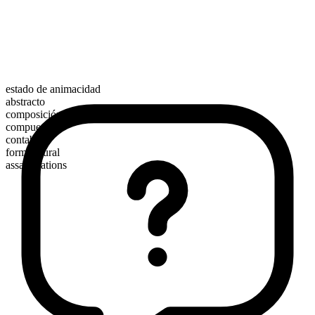
estado de animacidad
abstracto
composición morfológica
compuesto
contable
forma plural
assassinations