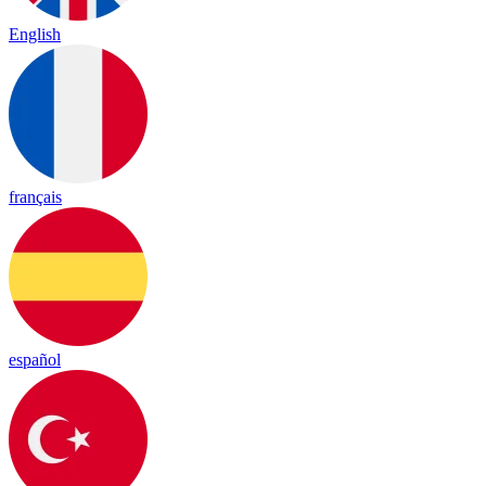
English
français
español