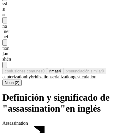
ssi
sɪ
si
na
ˈneɪ
nei
tion
ʃən
shēn
confusiones comunes
0
rimas
4
pronunciación similar
0
cauterization
hybridization
serialization
gesticulation
Noun
(
2
)
Definición y significado de
"assassination"en inglés
Assassination