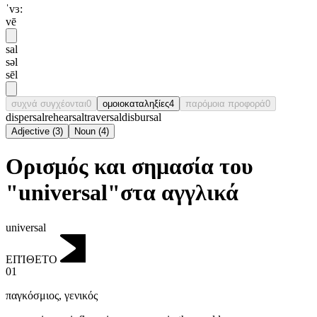
ˈvɜ:
vē
sal
səl
sēl
συχνά συγχέονται
0
ομοιοκαταληξίες
4
παρόμοια προφορά
0
dispersal
rehearsal
traversal
disbursal
Adjective
(
3
)
Noun
(
4
)
Ορισμός και σημασία του
"universal"στα αγγλικά
universal
ΕΠΊΘΕΤΟ
01
παγκόσμιος
,
γενικός