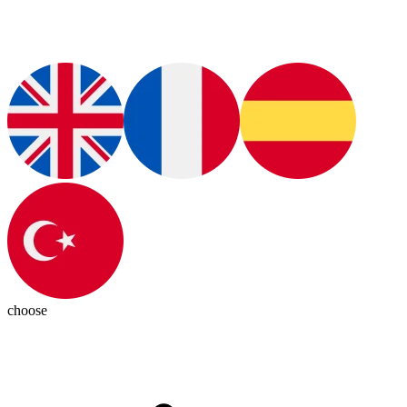
choose