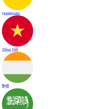
українська
Tiếng Việt
हिन्दी