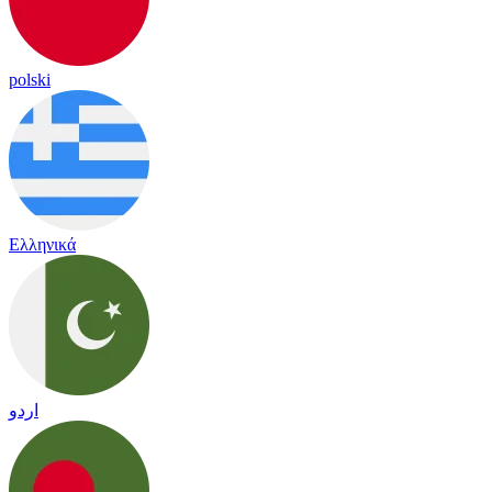
polski
Ελληνικά
اردو