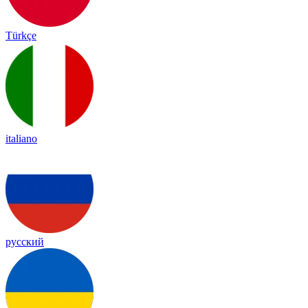
Türkçe
italiano
русский