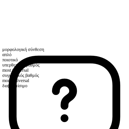
μορφολογική σύνθεση
απλό
ποιοτικό
υπερθετικός βαθμός
most universal
συγκριτικός βαθμός
more universal
διαβαθμίσιμο