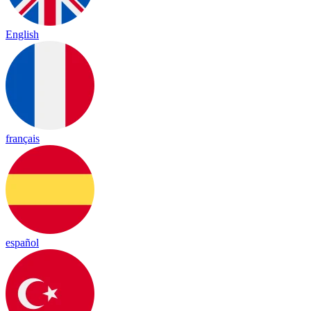
English
français
español