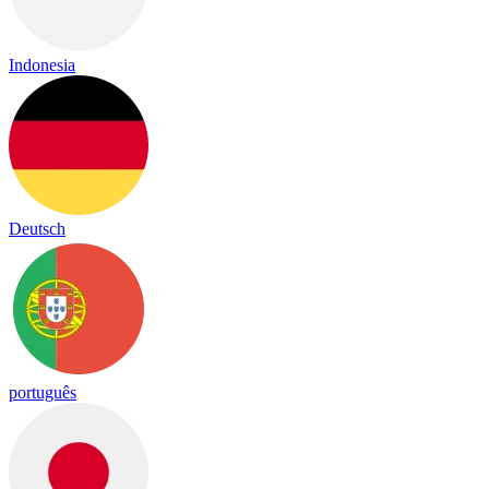
Indonesia
Deutsch
português