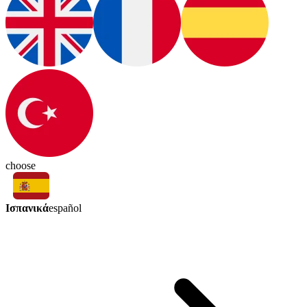
choose
Ισπανικά
español