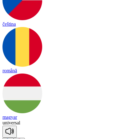
čeština
română
magyar
u
ni
ver
sal