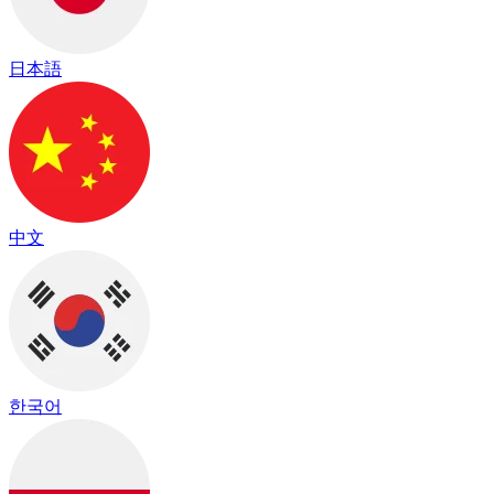
日本語
中文
한국어