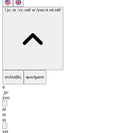
/ˌju:.nɪ.ˈvɜ:.səl/
or /yoo.ni.vē.sēl/
συλλαβές
φωνήματα
u
ˌju:
yoo
ni
nɪ
ni
ver