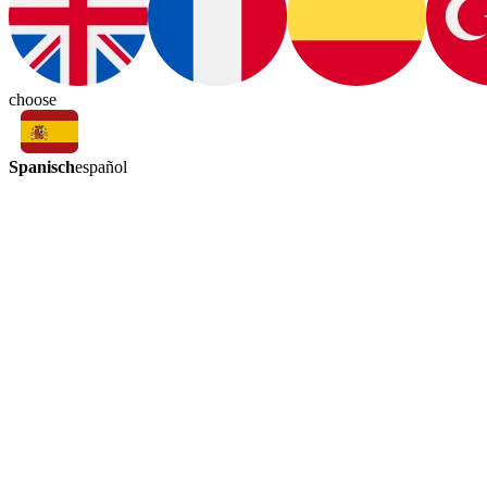
choose
Spanisch
español