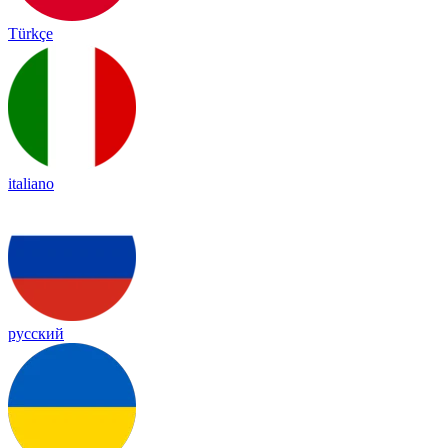
Türkçe
italiano
русский