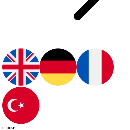
choose