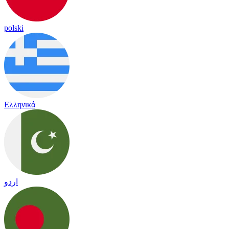
polski
Ελληνικά
اردو