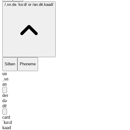
/ˌʌn.də.ˈkɑ:d/
or /an.dē.kaad/
Silben
Phoneme
un
ˌʌn
an
der
də
dē
card
ˈkɑ:d
kaad