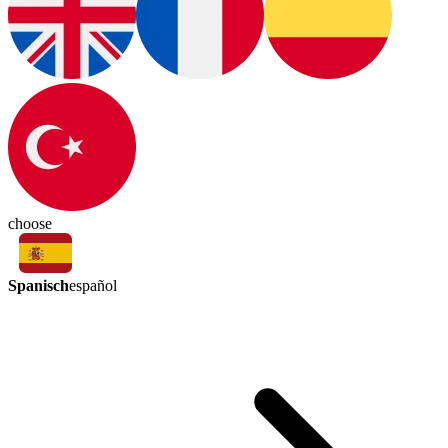
choose
Spanisch
español