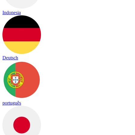
Indonesia
Deutsch
português