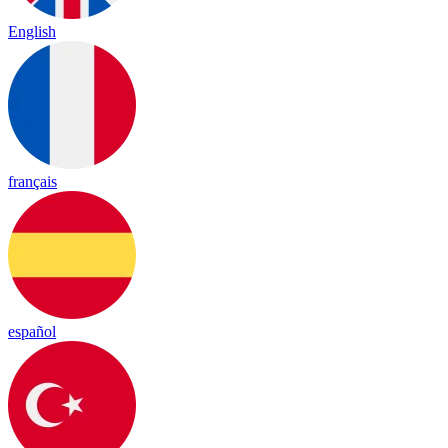
English
français
español