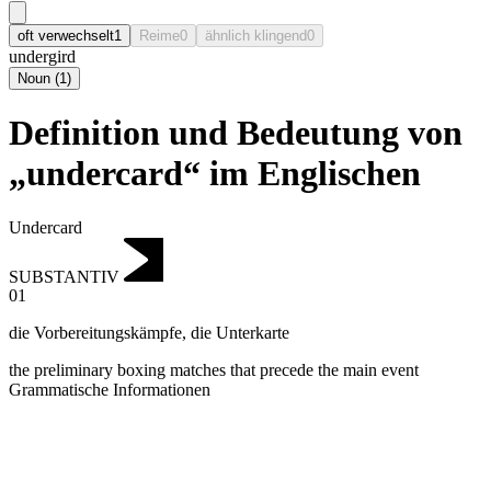
oft verwechselt
1
Reime
0
ähnlich klingend
0
undergird
Noun
(
1
)
Definition und Bedeutung von
„undercard“ im Englischen
Undercard
SUBSTANTIV
01
die Vorbereitungskämpfe
,
die Unterkarte
the preliminary boxing matches that precede the main event
Grammatische Informationen