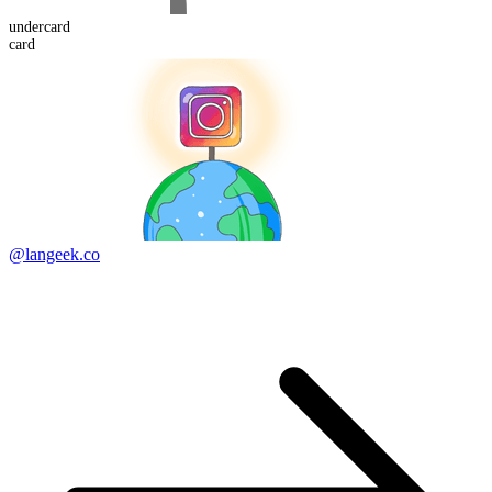
under
card
card
@langeek.co