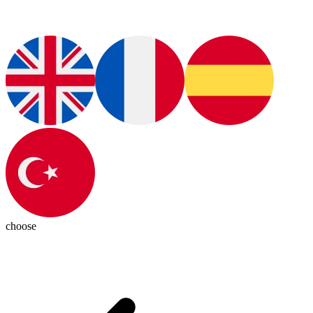
choose