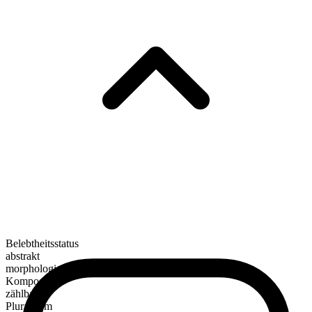
Belebtheitsstatus
abstrakt
morphologische Zusammensetzung
Kompositum
zählbar
Pluralform