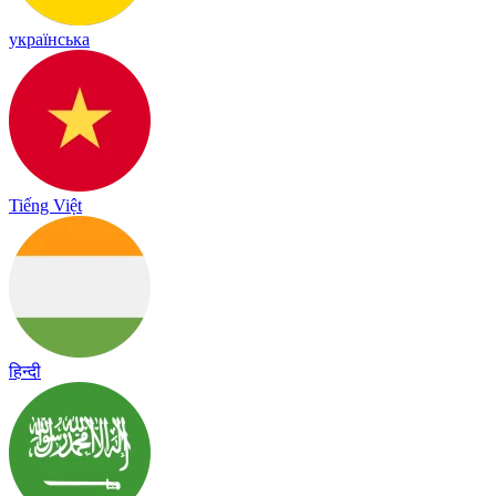
українська
Tiếng Việt
हिन्दी