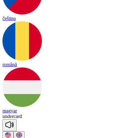
čeština
română
magyar
un
der
card