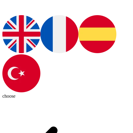
choose