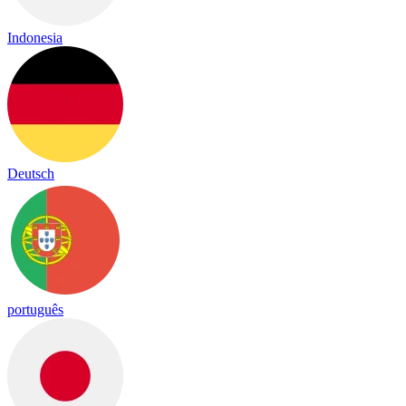
Indonesia
Deutsch
português