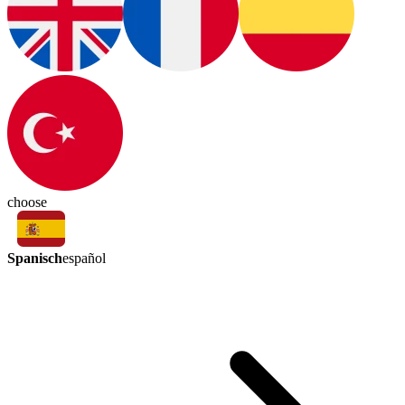
choose
Spanisch
español