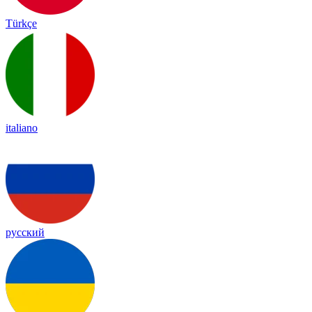
Türkçe
italiano
русский