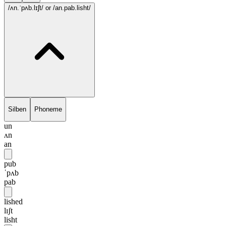
/ʌn.ˈpʌb.lɪʃt/
or /an.pab.lisht/
Silben
Phoneme
un
ʌn
an
pub
ˈpʌb
pab
lished
lɪʃt
lisht