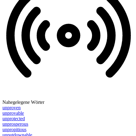
Nahegelegene Wörter
unproven
unprovable
unprotected
unprosperous
unpropitious
unputdownable