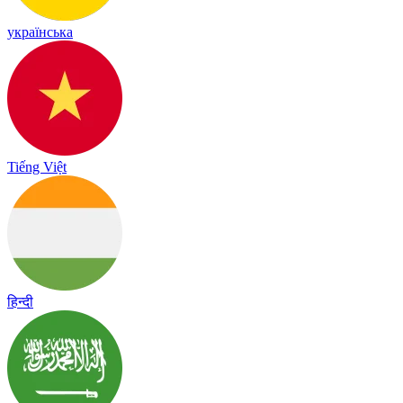
українська
Tiếng Việt
हिन्दी