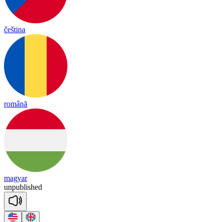
čeština
română
magyar
un
pub
lished