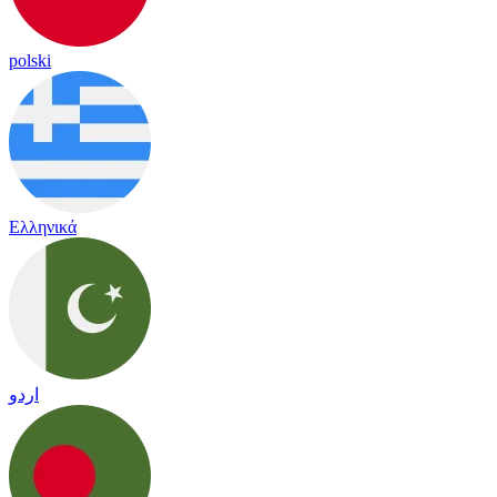
polski
Ελληνικά
اردو