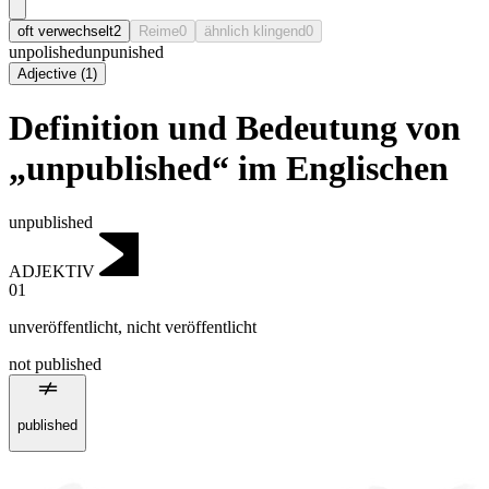
oft verwechselt
2
Reime
0
ähnlich klingend
0
unpolished
unpunished
Adjective
(
1
)
Definition und Bedeutung von
„unpublished“ im Englischen
unpublished
ADJEKTIV
01
unveröffentlicht
,
nicht veröffentlicht
not published
published