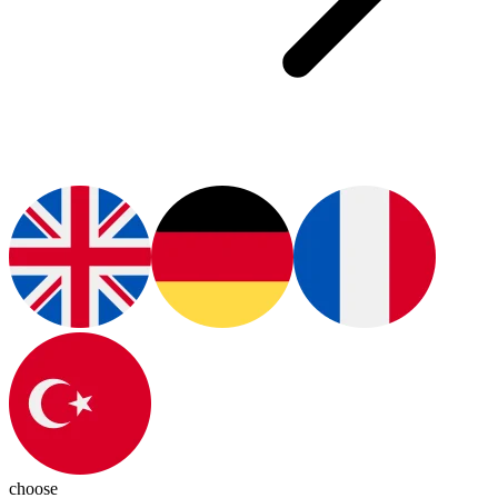
choose