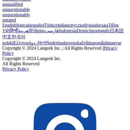
unqualified
unquestionable
unquestionably
unrated
English
français
español
Türkçe
italiano
русский
українська
Tiếng
Việt
हिन्दी
العربية
Filipino
فارسی
Indonesia
Deutsch
português
日本語
中文
한국어
polski
Ελληνικά
اردو
বাংলা
Nederlands
svenska
čeština
română
magyar
Copyright © 2024 Langeek Inc. | All Rights Reserved |
Privacy
Policy
Copyright © 2024 Langeek Inc.
All Rights Reserved
Privacy Policy