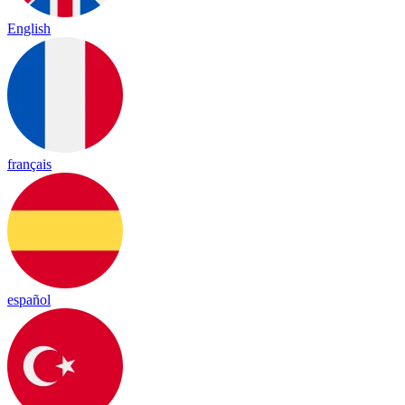
English
français
español