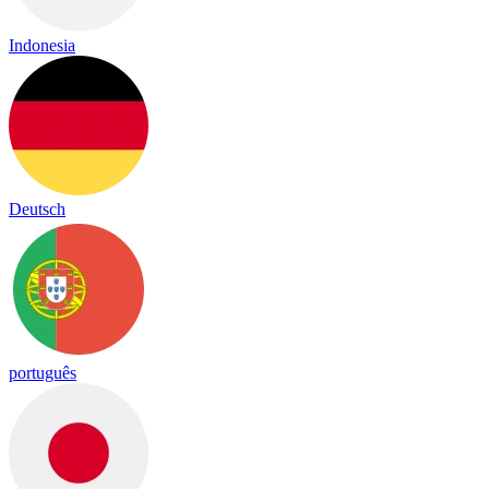
Indonesia
Deutsch
português