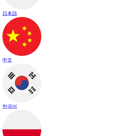
日本語
中文
한국어