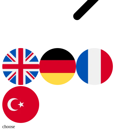
choose