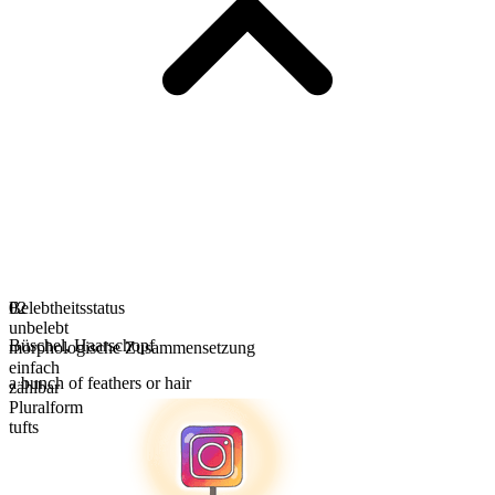
Belebtheitsstatus
02
unbelebt
Büschel
,
Haarschopf
morphologische Zusammensetzung
einfach
a bunch of feathers or hair
zählbar
Pluralform
tufts