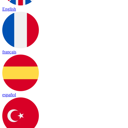
English
français
español