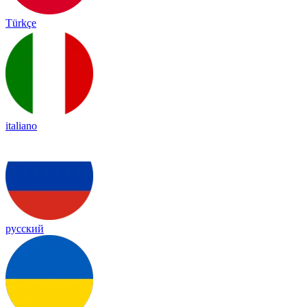
Türkçe
italiano
русский