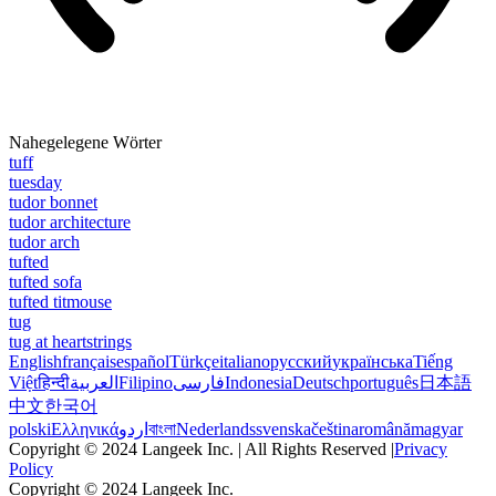
Nahegelegene Wörter
tuff
tuesday
tudor bonnet
tudor architecture
tudor arch
tufted
tufted sofa
tufted titmouse
tug
tug at heartstrings
English
français
español
Türkçe
italiano
русский
українська
Tiếng
Việt
हिन्दी
العربية
Filipino
فارسی
Indonesia
Deutsch
português
日本語
中文
한국어
polski
Ελληνικά
اردو
বাংলা
Nederlands
svenska
čeština
română
magyar
Copyright © 2024 Langeek Inc. | All Rights Reserved |
Privacy
Policy
Copyright © 2024 Langeek Inc.