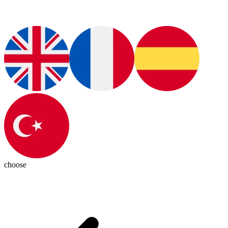
choose