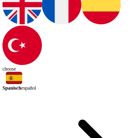
choose
Spanisch
español