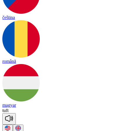
čeština
română
magyar
tuft