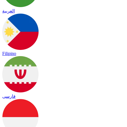
العربية
Filipino
فارسی