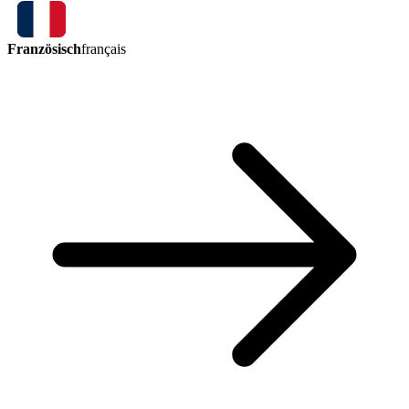
Französisch
français