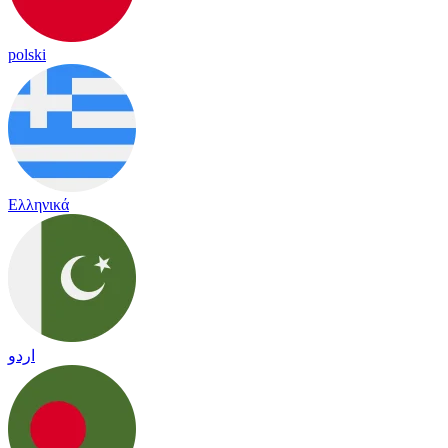
polski
Ελληνικά
اردو