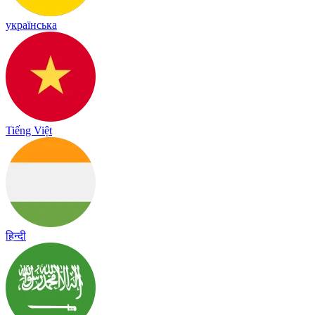
українська
Tiếng Việt
हिन्दी