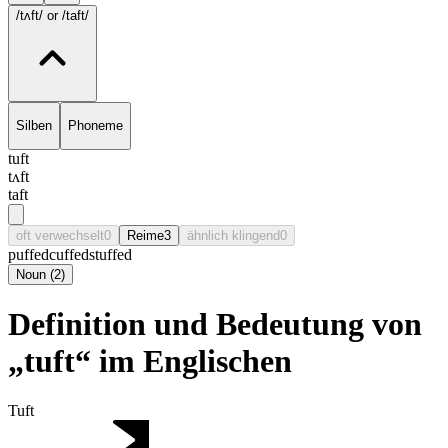
/tʌft/
or /taft/
Silben
Phoneme
tuft
tʌft
taft
oft verwechselt
0
Reime
3
ähnlich klingend
0
puffed
cuffed
stuffed
Noun
(
2
)
Definition und Bedeutung von
„tuft“ im Englischen
Tuft