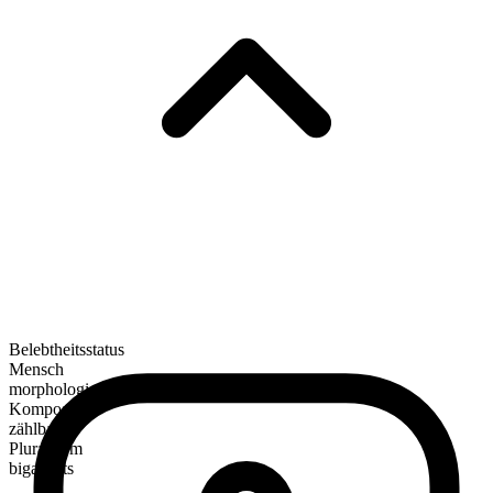
Belebtheitsstatus
Mensch
morphologische Zusammensetzung
Kompositum
zählbar
Pluralform
bigamists