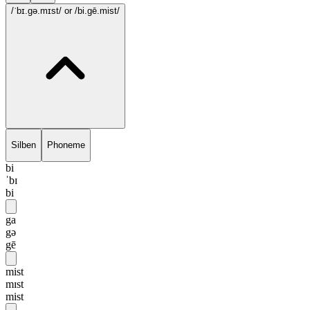
/ˈbɪ.gə.mɪst/
or /bi.gē.mist/
Silben
Phoneme
bi
ˈbɪ
bi
ga
gə
gē
mist
mɪst
mist