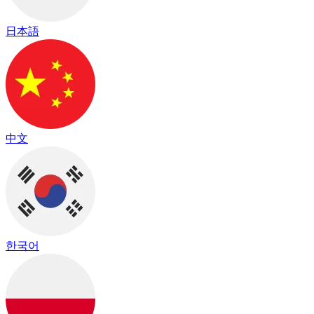
日本語
中文
한국어