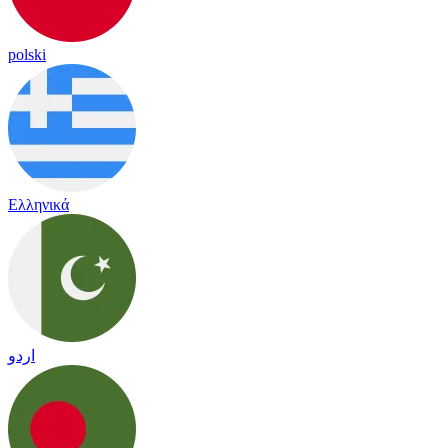
polski
Ελληνικά
اردو