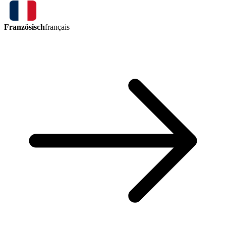
Französisch
français