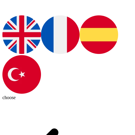
choose