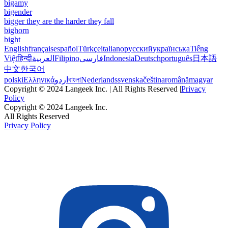
bigamy
bigender
bigger they are the harder they fall
bighorn
bight
English
français
español
Türkçe
italiano
русский
українська
Tiếng
Việt
हिन्दी
العربية
Filipino
فارسی
Indonesia
Deutsch
português
日本語
中文
한국어
polski
Ελληνικά
اردو
বাংলা
Nederlands
svenska
čeština
română
magyar
Copyright © 2024 Langeek Inc. | All Rights Reserved |
Privacy
Policy
Copyright © 2024 Langeek Inc.
All Rights Reserved
Privacy Policy