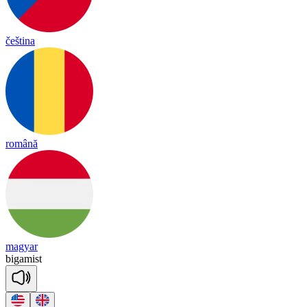
čeština
română
magyar
bi
ga
mist