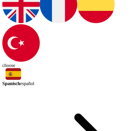
choose
Spanisch
español