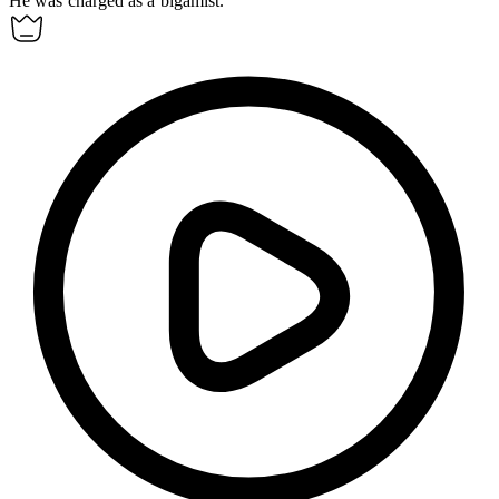
He was charged as a
bigamist
.