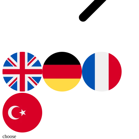
choose