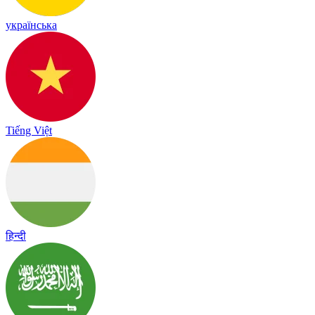
українська
Tiếng Việt
हिन्दी