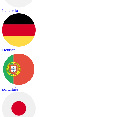
Indonesia
Deutsch
português