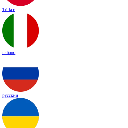
Türkçe
italiano
русский