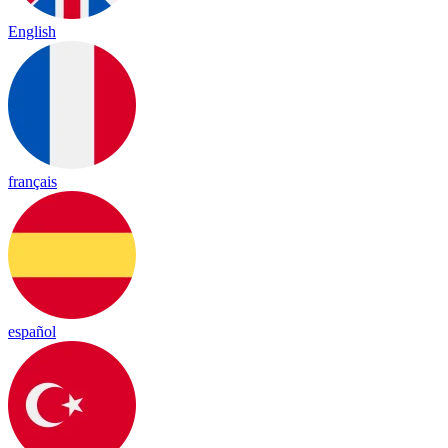
English
français
español