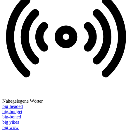
Nahegelegene Wörter
big-headed
big-budget
big-boned
big yikes
big wow