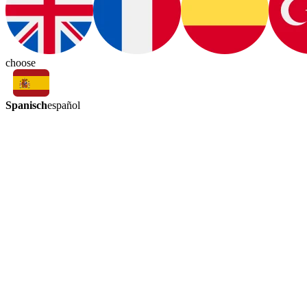
choose
Spanisch
español