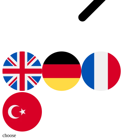
choose