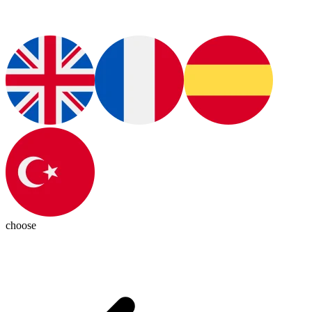
choose