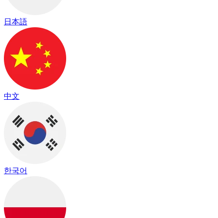
日本語
中文
한국어