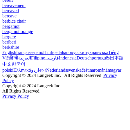
bereft
bereavement
bereaved
bereave
berbice chair
bergamot
bergamot orange
bergere
beriberi
berkshire
English
français
español
Türkçe
italiano
русский
українська
Tiếng
Việt
हिन्दी
العربية
Filipino
فارسی
Indonesia
Deutsch
português
日本語
中文
한국어
polski
Ελληνικά
اردو
বাংলা
Nederlands
svenska
čeština
română
magyar
Copyright © 2024 Langeek Inc. | All Rights Reserved |
Privacy
Policy
Copyright © 2024 Langeek Inc.
All Rights Reserved
Privacy Policy