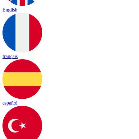
English
français
español