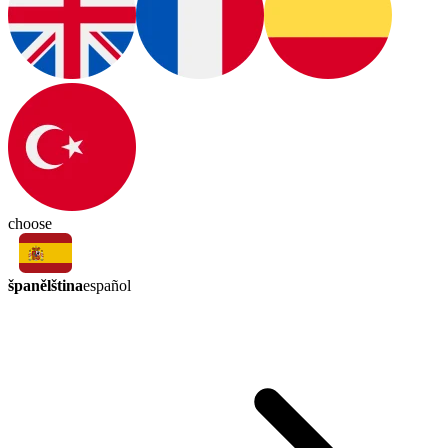
choose
španělština
español