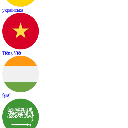
українська
Tiếng Việt
हिन्दी