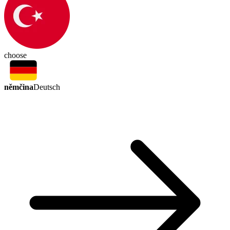
choose
němčina
Deutsch