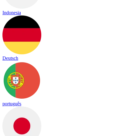
Indonesia
Deutsch
português