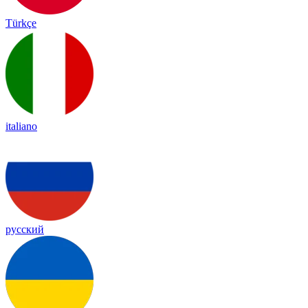
Türkçe
italiano
русский