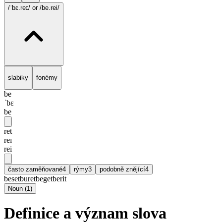
/ˈbɛ.reɪ/
or /be.rei/
slabiky
fonémy
be
ˈbɛ
be
ret
reɪ
rei
často zaměňované
4
rýmy
3
podobně znějící
4
beset
buret
beget
berit
Noun
(
1
)
Definice a význam slova