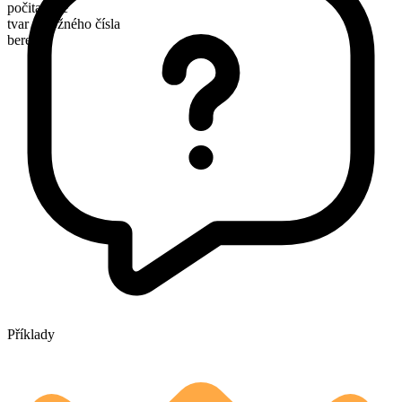
počitatelné
tvar množného čísla
berets
Příklady