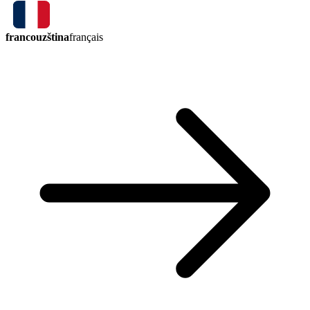
francouzština
français