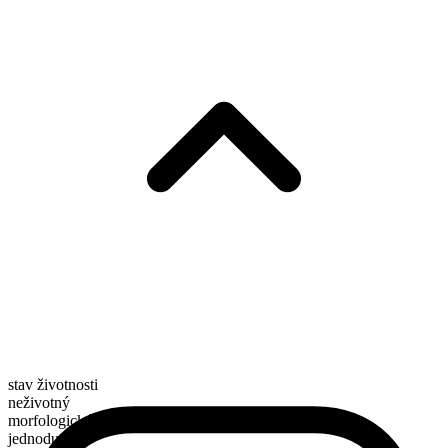
stav životnosti
neživotný
morfologické složení
jednoduché