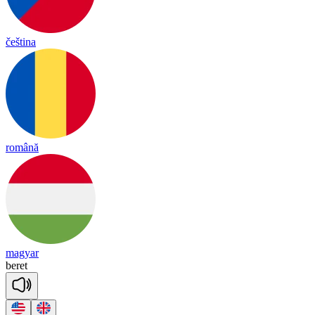
čeština
română
magyar
be
ret