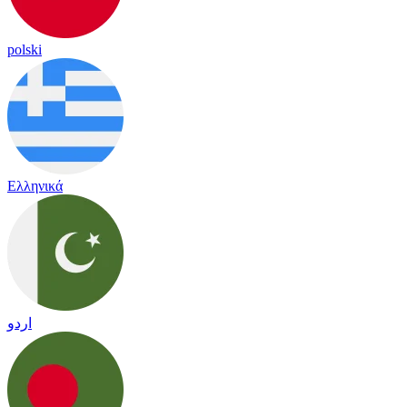
polski
Ελληνικά
اردو