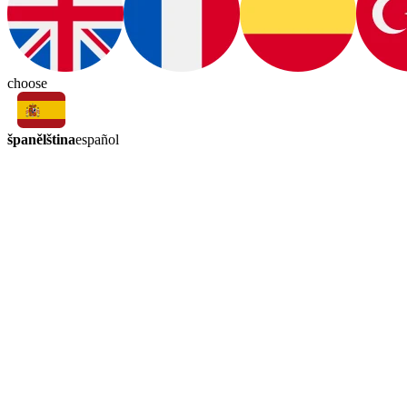
choose
španělština
español