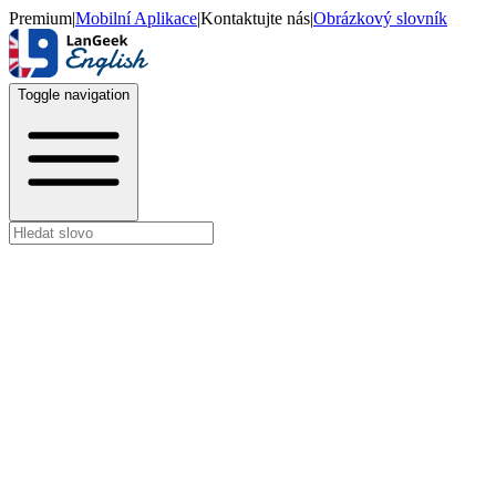
Premium
|
Mobilní Aplikace
|
Kontaktujte nás
|
Obrázkový slovník
Toggle navigation