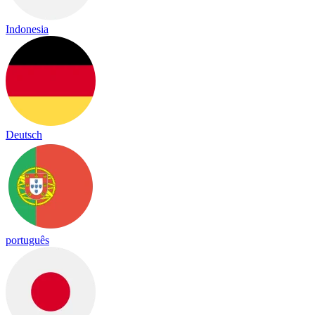
Indonesia
Deutsch
português