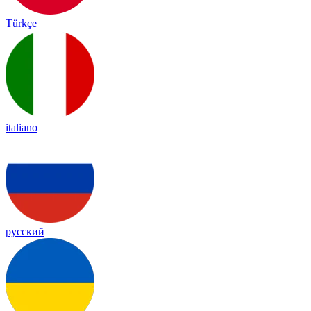
Türkçe
italiano
русский