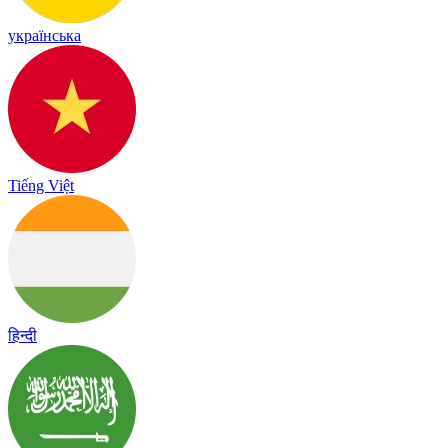
українська
Tiếng Việt
हिन्दी