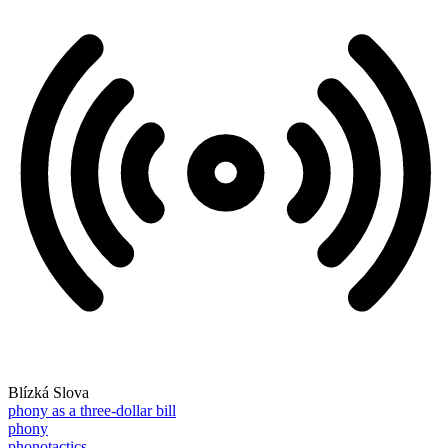
Blízká Slova
phony as a three-dollar bill
phony
phonotactics