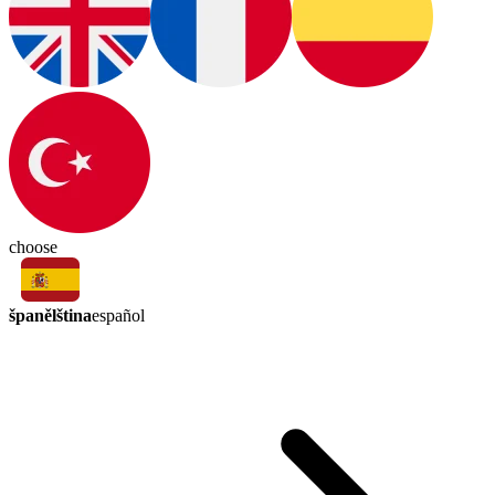
choose
španělština
español