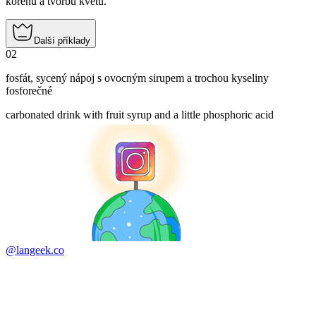
kořenů a tvorbu květů.
Další příklady
02
fosfát
,
sycený nápoj s ovocným sirupem a trochou kyseliny
fosforečné
carbonated drink with fruit syrup and a little phosphoric acid
@langeek.co