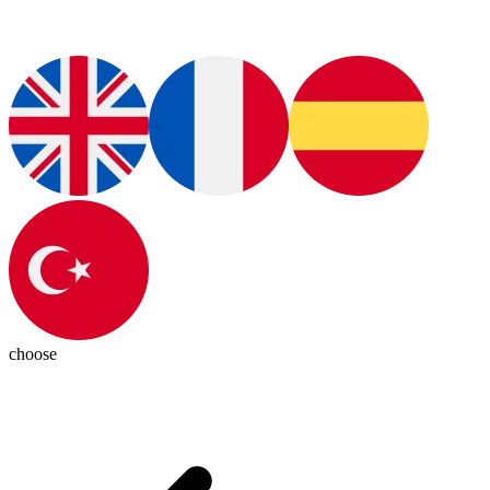
choose