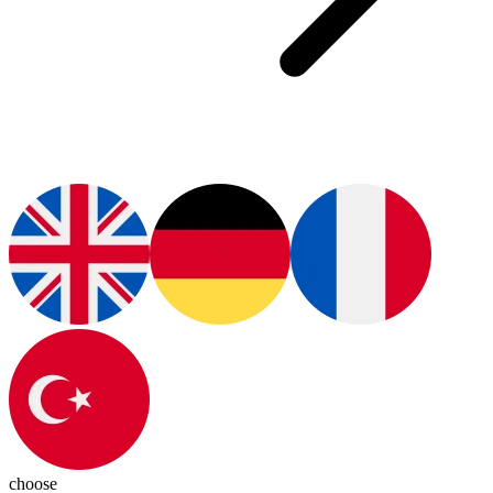
choose