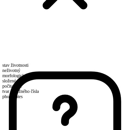
stav životnosti
neživotný
morfologické složení
složené
počitatelné
tvar množného čísla
phosphates