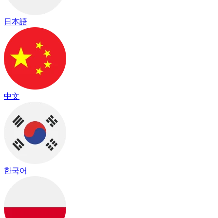
日本語
中文
한국어