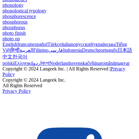
phonology
phonological typology
phosphorescence
phosphorous
phosphorus
photo finish
photo op
English
français
español
Türkçe
italiano
русский
українська
Tiếng
Việt
हिन्दी
العربية
Filipino
فارسی
Indonesia
Deutsch
português
日本語
中文
한국어
polski
Ελληνικά
اردو
বাংলা
Nederlands
svenska
čeština
română
magyar
Copyright © 2024 Langeek Inc. | All Rights Reserved |
Privacy
Policy
Copyright © 2024 Langeek Inc.
All Rights Reserved
Privacy Policy