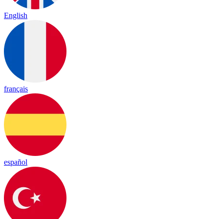
English
français
español