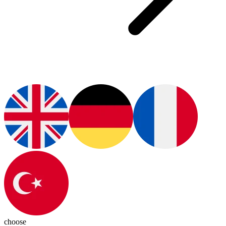
choose