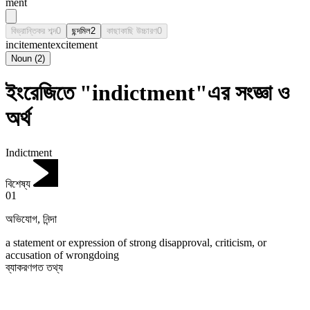
mēnt
বিভ্রান্তিকর শব্দ
0
ছন্দমিল
2
কাছাকাছি উচ্চারণ
0
incitement
excitement
Noun
(
2
)
ইংরেজিতে "indictment"এর সংজ্ঞা ও
অর্থ
Indictment
বিশেষ্য
01
অভিযোগ
,
নিন্দা
a statement or expression of strong disapproval, criticism, or
accusation of wrongdoing
ব্যাকরণগত তথ্য