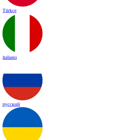
Türkçe
italiano
русский