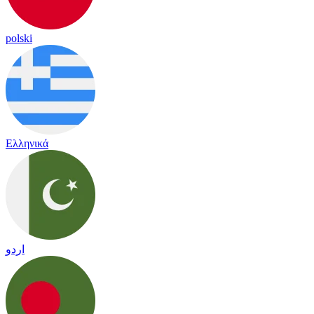
polski
Ελληνικά
اردو