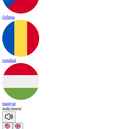
čeština
română
magyar
in
dict
ment