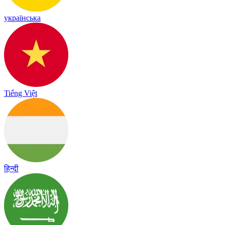
українська
Tiếng Việt
हिन्दी