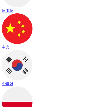
日本語
中文
한국어