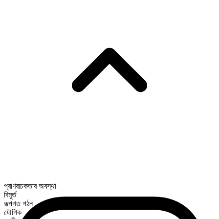
প্রাণবাচকতার অবস্থা
বিমূর্ত
রূপগত গঠন
যৌগিক