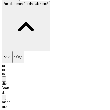
/ɪn.ˈdaɪt.mənt/
or /in.dait.mēnt/
শব্দাংশ
ধ্বনিমূল
in
ɪn
in
dict
ˈdaɪt
dait
ment
mənt