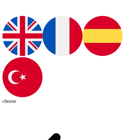
choose