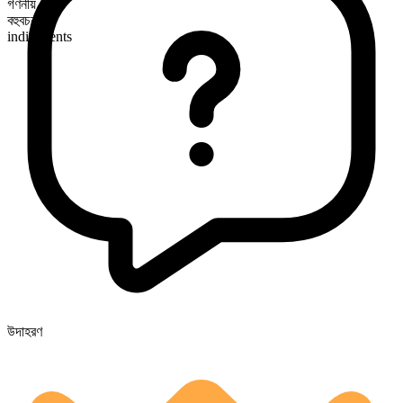
গণনীয়
বহুবচন রূপ
indictments
উদাহরণ