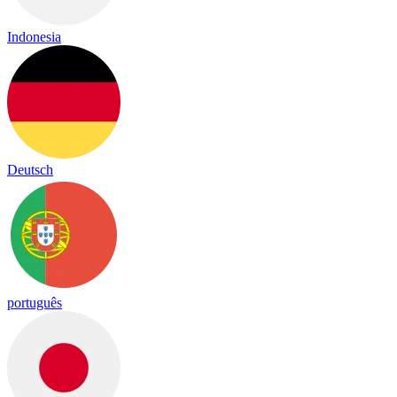
Indonesia
Deutsch
português