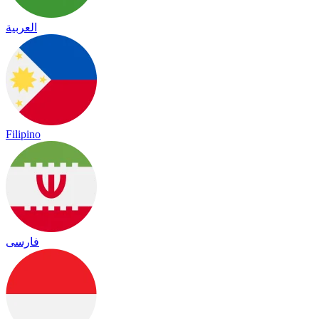
العربية
Filipino
فارسی