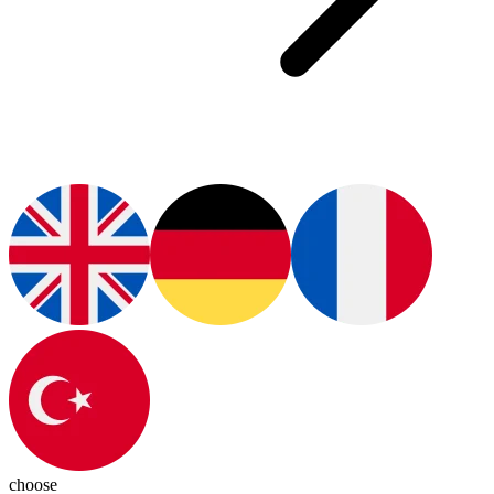
choose