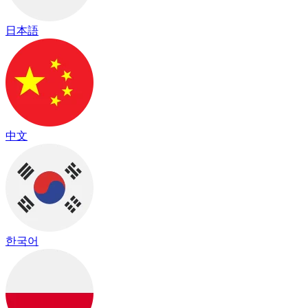
日本語
中文
한국어