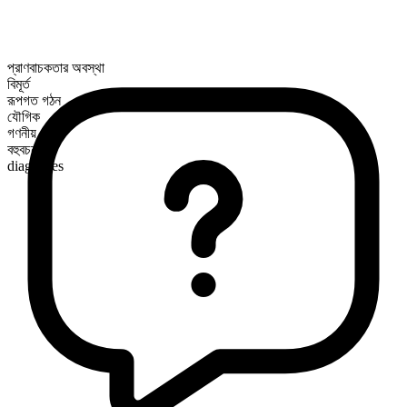
প্রাণবাচকতার অবস্থা
বিমূর্ত
রূপগত গঠন
যৌগিক
গণনীয়
বহুবচন রূপ
diagnoses