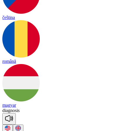
čeština
română
magyar
diag
no
sis