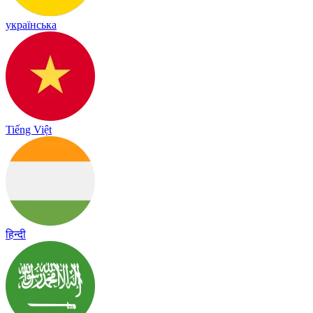
українська
Tiếng Việt
हिन्दी