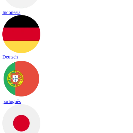
Indonesia
Deutsch
português