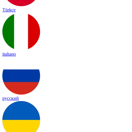
Türkçe
italiano
русский