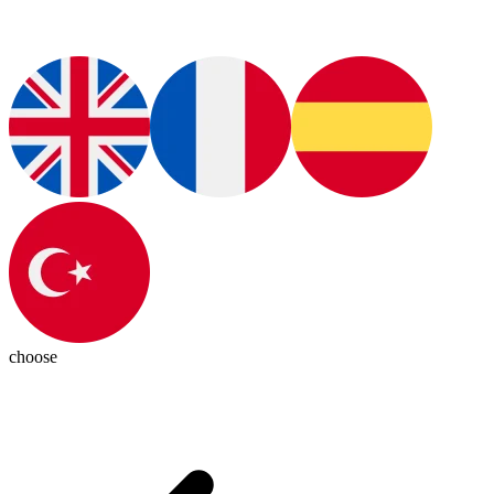
choose