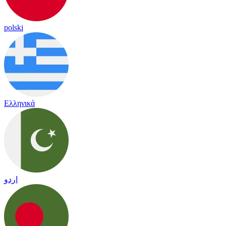
polski
Ελληνικά
اردو