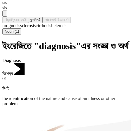
sɪs
sis
বিভ্রান্তিকর শব্দ
0
ছন্দমিল
4
কাছাকাছি উচ্চারণ
0
prognosis
sclerosis
cirrhosis
heterosis
Noun
(
1
)
ইংরেজিতে "diagnosis"এর সংজ্ঞা ও অর্থ
Diagnosis
বিশেষ্য
01
নির্ণয়
the identification of the nature and cause of an illness or other
problem