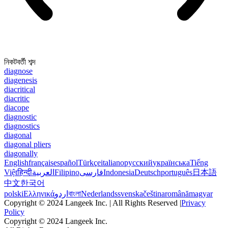
নিকটবর্তী শব্দ
diagnose
diagenesis
diacritical
diacritic
diacope
diagnostic
diagnostics
diagonal
diagonal pliers
diagonally
English
français
español
Türkçe
italiano
русский
українська
Tiếng
Việt
हिन्दी
العربية
Filipino
فارسی
Indonesia
Deutsch
português
日本語
中文
한국어
polski
Ελληνικά
اردو
বাংলা
Nederlands
svenska
čeština
română
magyar
Copyright © 2024 Langeek Inc. | All Rights Reserved |
Privacy
Policy
Copyright © 2024 Langeek Inc.