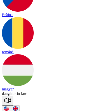
čeština
română
magyar
daugh
ter
-
in
-
law