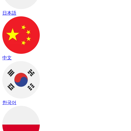
日本語
中文
한국어