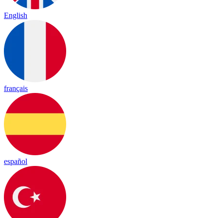
English
français
español