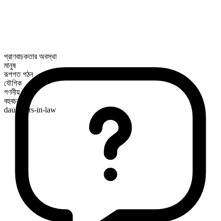
প্রাণবাচকতার অবস্থা
মানুষ
রূপগত গঠন
যৌগিক
গণনীয়
বহুবচন রূপ
daughters-in-law