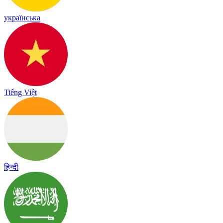
українська
Tiếng Việt
हिन्दी