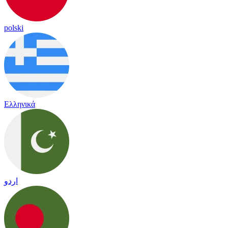
polski
Ελληνικά
اردو