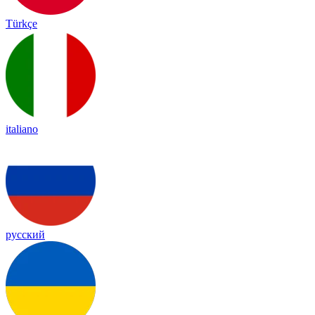
Türkçe
italiano
русский