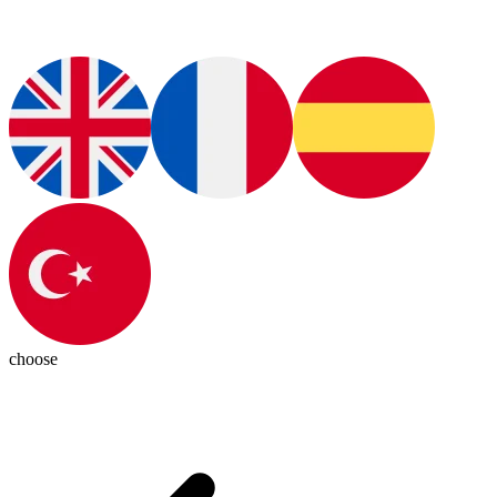
choose