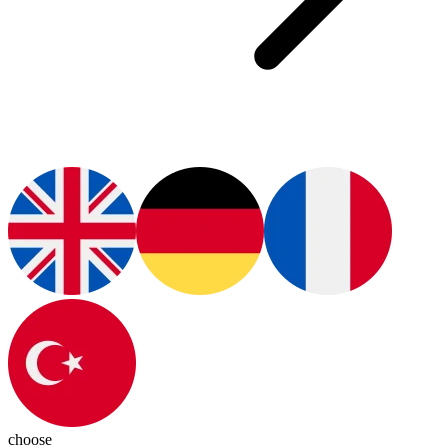
choose