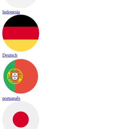
Indonesia
Deutsch
português