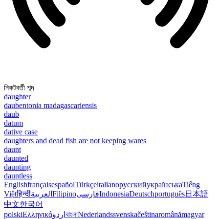
নিকটবর্তী শব্দ
daughter
daubentonia madagascariensis
daub
datum
dative case
daughters and dead fish are not keeping wares
daunt
daunted
daunting
dauntless
English
français
español
Türkçe
italiano
русский
українська
Tiếng
Việt
हिन्दी
العربية
Filipino
فارسی
Indonesia
Deutsch
português
日本語
中文
한국어
polski
Ελληνικά
اردو
বাংলা
Nederlands
svenska
čeština
română
magyar