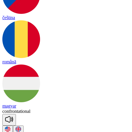
čeština
română
magyar
conf
ron
ta
tional