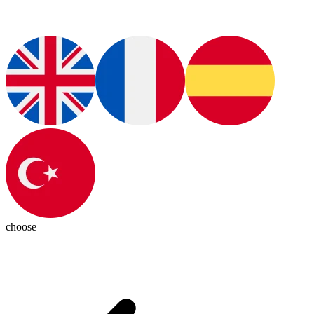
choose