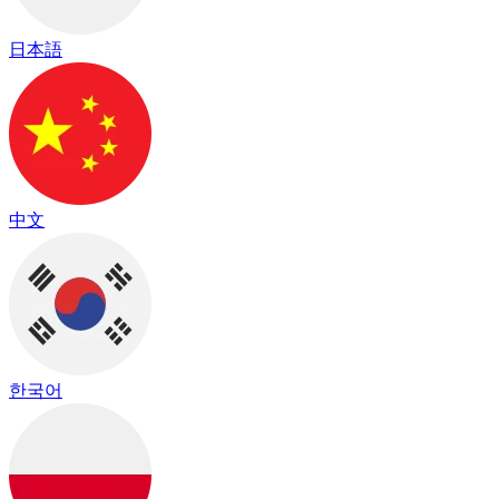
日本語
中文
한국어