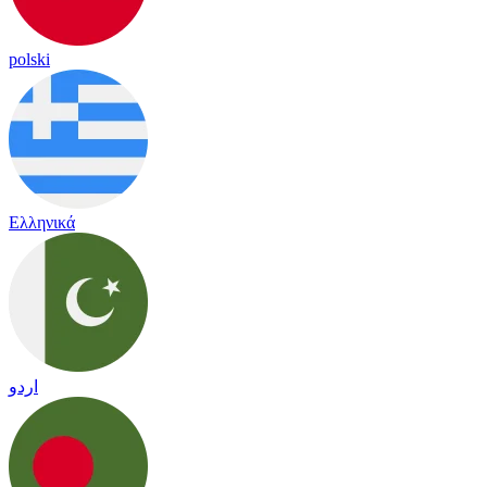
polski
Ελληνικά
اردو