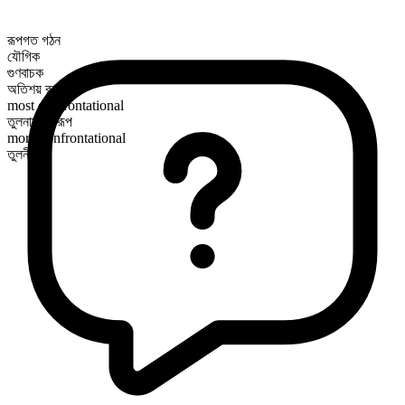
রূপগত গঠন
যৌগিক
গুণবাচক
অতিশয় রূপ
most confrontational
তুলনামূলক রূপ
more confrontational
তুলনীয়