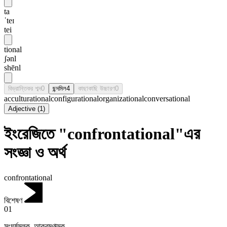
ta
ˈteɪ
tei
tional
ʃənl
shēnl
বিভ্রান্তিকর শব্দ
0
ছন্দমিল
4
কাছাকাছি উচ্চারণ
0
acculturational
configurational
organizational
conversational
Adjective
(
1
)
ইংরেজিতে "confrontational"এর
সংজ্ঞা ও অর্থ
confrontational
বিশেষণ
01
সংঘর্ষমূলক
,
আক্রমণাত্মক