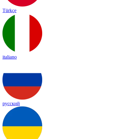
Türkçe
italiano
русский