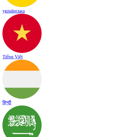
українська
Tiếng Việt
हिन्दी