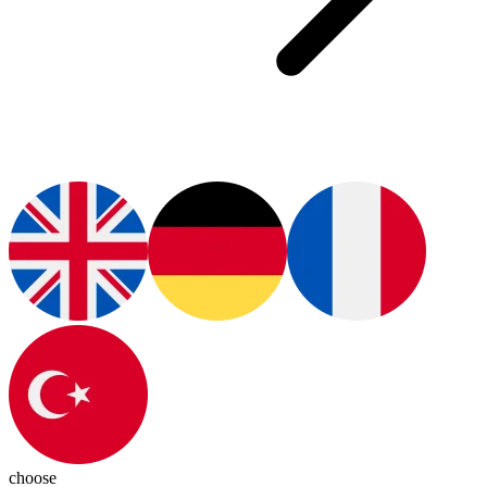
choose