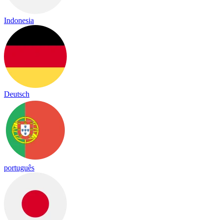
Indonesia
Deutsch
português