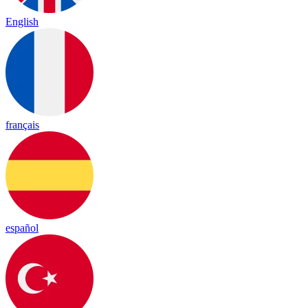
English
français
español