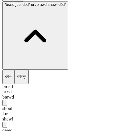
/brɔ:d-ʃəʊl.dəd/
or /brawd-shewl.dēd/
শব্দাংশ
ধ্বনিমূল
broad
brɔ:d
brawd
shoul
ʃəʊl
shewl
dered