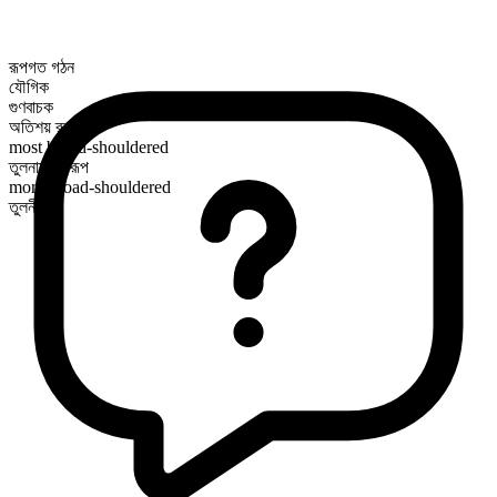
রূপগত গঠন
যৌগিক
গুণবাচক
অতিশয় রূপ
most broad-shouldered
তুলনামূলক রূপ
more broad-shouldered
তুলনীয়