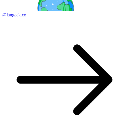
@langeek.co