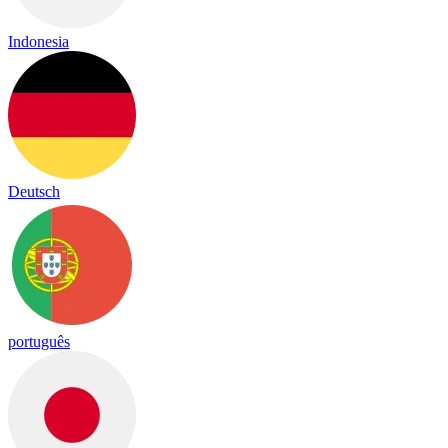
Indonesia
Deutsch
português