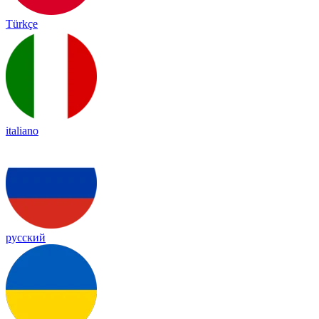
Türkçe
italiano
русский