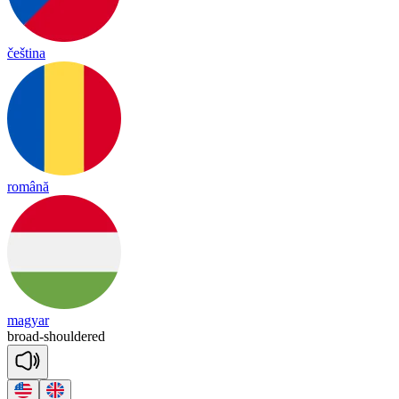
čeština
română
magyar
broad
-
shoul
dered