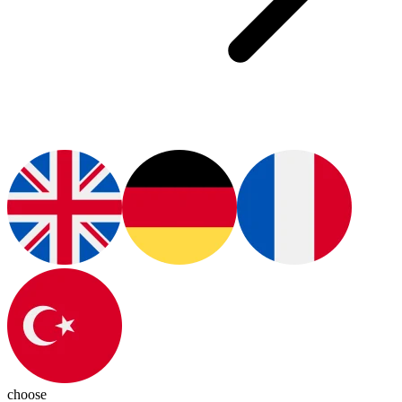
choose