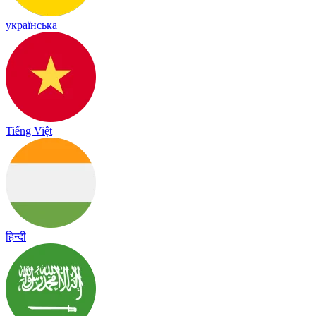
українська
Tiếng Việt
हिन्दी