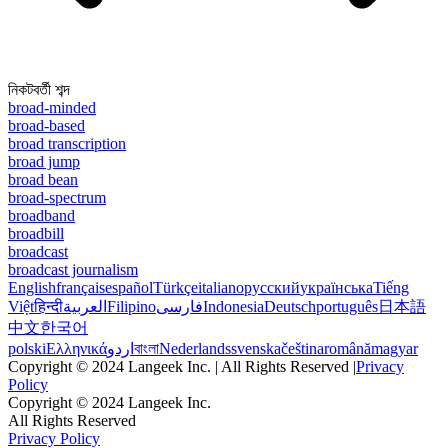
নিকটবর্তী শব্দ
broad-minded
broad-based
broad transcription
broad jump
broad bean
broad-spectrum
broadband
broadbill
broadcast
broadcast journalism
English
français
español
Türkçe
italiano
русский
українська
Tiếng
Việt
हिन्दी
العربية
Filipino
فارسی
Indonesia
Deutsch
português
日本語
中文
한국어
polski
Ελληνικά
اردو
বাংলা
Nederlands
svenska
čeština
română
magyar
Copyright © 2024 Langeek Inc. | All Rights Reserved |
Privacy
Policy
Copyright © 2024 Langeek Inc.
All Rights Reserved
Privacy Policy