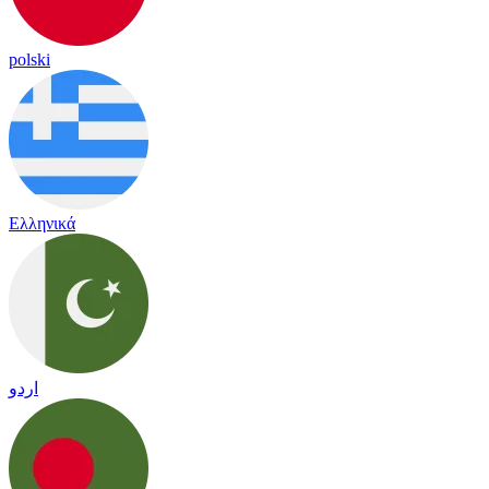
polski
Ελληνικά
اردو