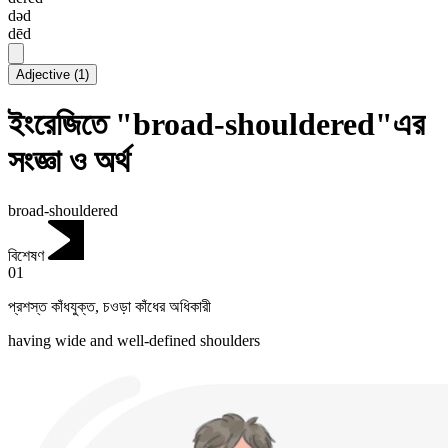
dəd
dēd
Adjective
(
1
)
ইংরেজিতে "broad-shouldered"এর
সংজ্ঞা ও অর্থ
broad-shouldered
বিশেষণ
01
প্রশস্ত কাঁধযুক্ত
,
চওড়া কাঁধের অধিকারী
having wide and well-defined shoulders