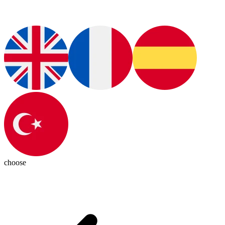
choose