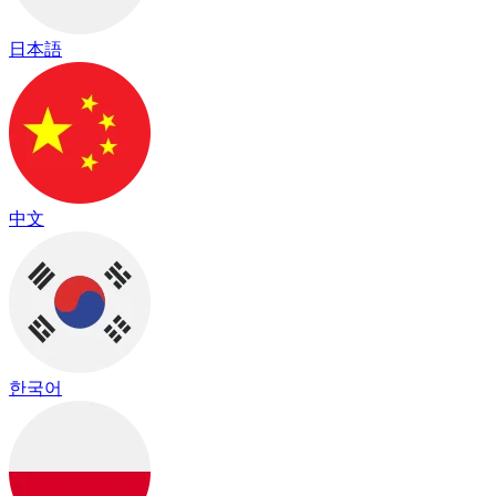
日本語
中文
한국어