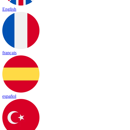
English
français
español