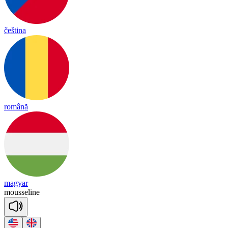
čeština
română
magyar
mousse
line