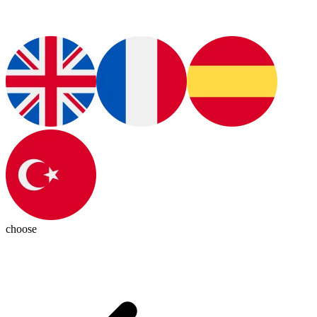
choose