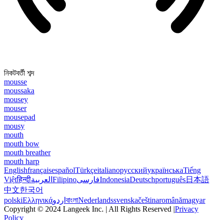
নিকটবর্তী শব্দ
mousse
moussaka
mousey
mouser
mousepad
mousy
mouth
mouth bow
mouth breather
mouth harp
English
français
español
Türkçe
italiano
русский
українська
Tiếng
Việt
हिन्दी
العربية
Filipino
فارسی
Indonesia
Deutsch
português
日本語
中文
한국어
polski
Ελληνικά
اردو
বাংলা
Nederlands
svenska
čeština
română
magyar
Copyright © 2024 Langeek Inc. | All Rights Reserved |
Privacy
Policy