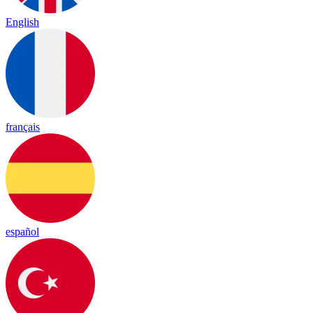
English
français
español