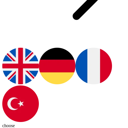
choose