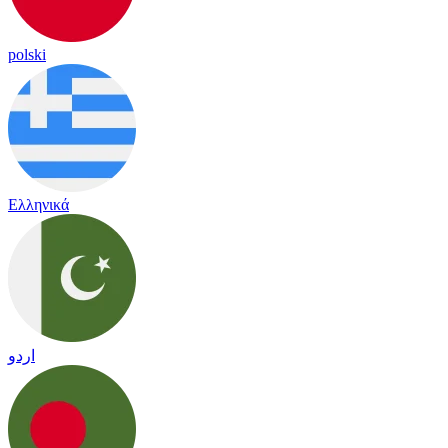
polski
Ελληνικά
اردو