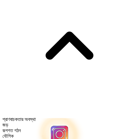
প্রাণবাচকতার অবস্থা
জড়
রূপগত গঠন
যৌগিক