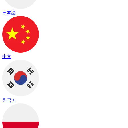
日本語
中文
한국어