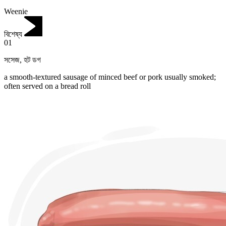
Weenie
বিশেষ্য
01
সসেজ
,
হট ডগ
a smooth-textured sausage of minced beef or pork usually smoked;
often served on a bread roll