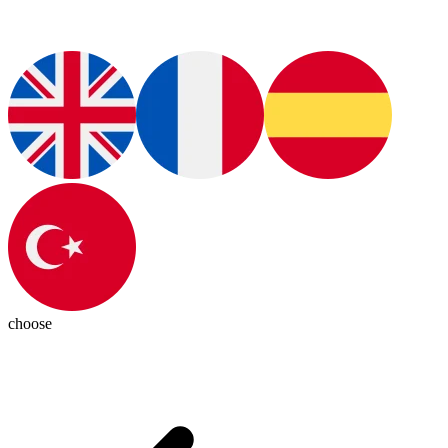
choose