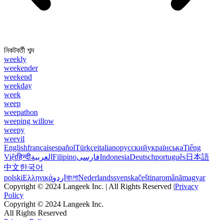
নিকটবর্তী শব্দ
weekly
weekender
weekend
weekday
week
weep
weepathon
weeping willow
weepy
weevil
English
français
español
Türkçe
italiano
русский
українська
Tiếng
Việt
हिन्दी
العربية
Filipino
فارسی
Indonesia
Deutsch
português
日本語
中文
한국어
polski
Ελληνικά
اردو
বাংলা
Nederlands
svenska
čeština
română
magyar
Copyright © 2024 Langeek Inc. | All Rights Reserved |
Privacy
Policy
Copyright © 2024 Langeek Inc.
All Rights Reserved