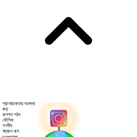
প্রাণবাচকতার অবস্থা
জড়
রূপগত গঠন
যৌগিক
গণনীয়
বহুবচন রূপ
weenies