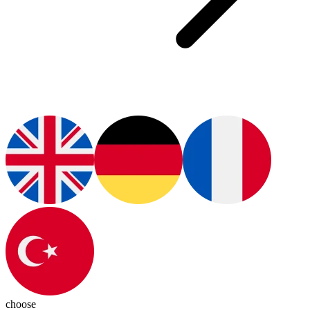
choose