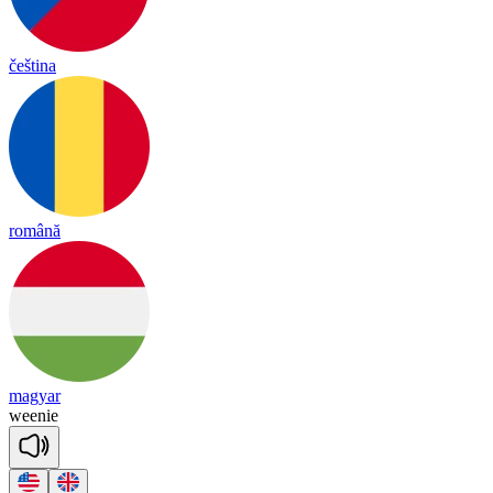
čeština
română
magyar
wee
nie