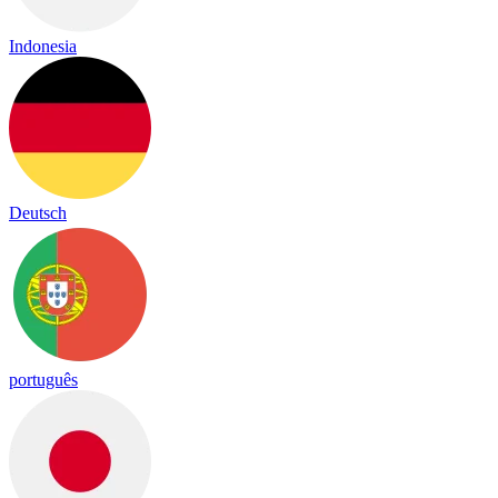
Indonesia
Deutsch
português