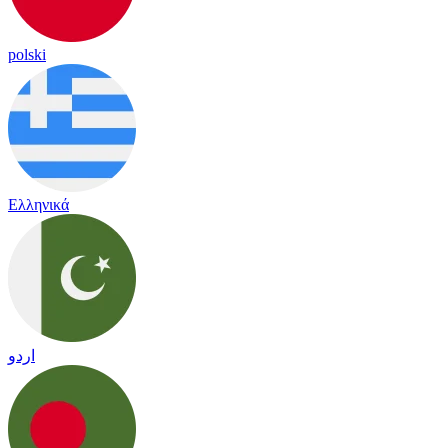
polski
Ελληνικά
اردو