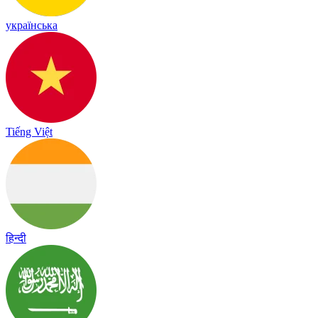
українська
Tiếng Việt
हिन्दी