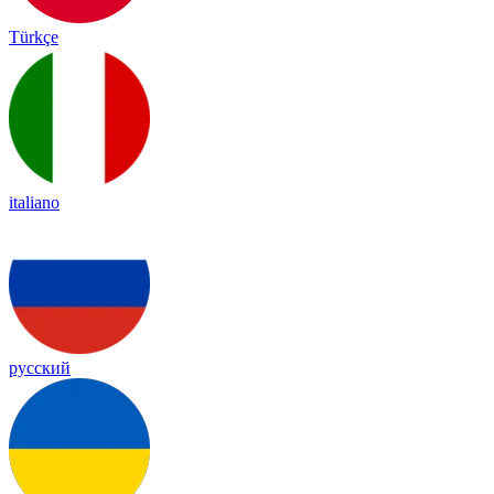
Türkçe
italiano
русский