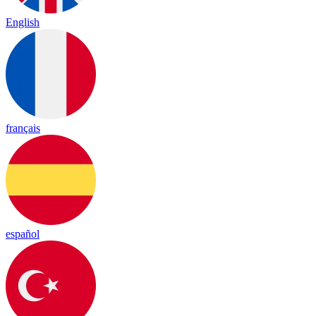
English
français
español