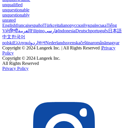
unqualified
unquestionable
unquestionably
unrated
English
français
español
Türkçe
italiano
русский
українська
Tiếng
Việt
हिन्दी
العربية
Filipino
فارسی
Indonesia
Deutsch
português
日本語
中文
한국어
polski
Ελληνικά
اردو
বাংলা
Nederlands
svenska
čeština
română
magyar
Copyright © 2024 Langeek Inc. | All Rights Reserved |
Privacy
Policy
Copyright © 2024 Langeek Inc.
All Rights Reserved
Privacy Policy