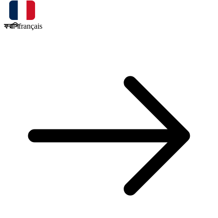
ফরাসি
français