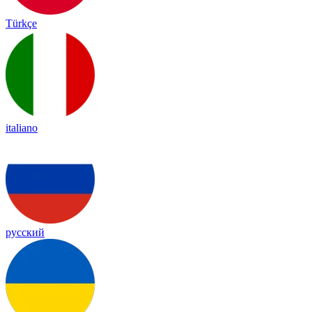
Türkçe
italiano
русский