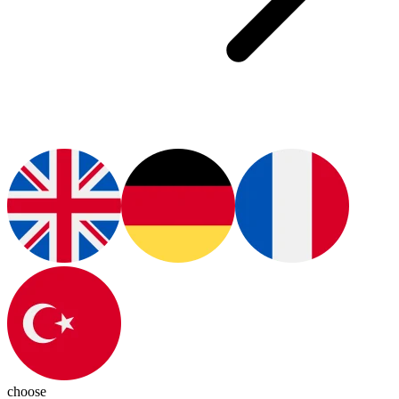
choose