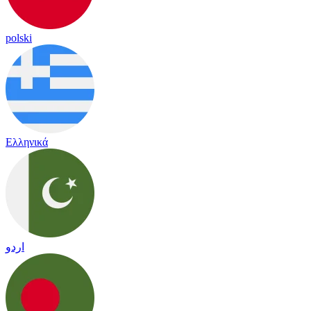
polski
Ελληνικά
اردو