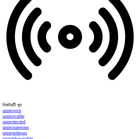
নিকটবর্তী শব্দ
unproven
unprovable
unprotected
unprosperous
unpropitious
unputdownable