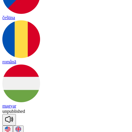
čeština
română
magyar
un
pub
lished