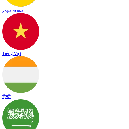
українська
Tiếng Việt
हिन्दी