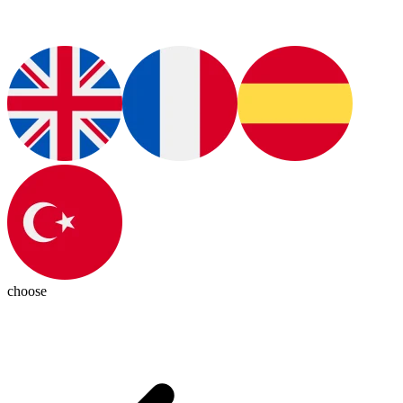
choose