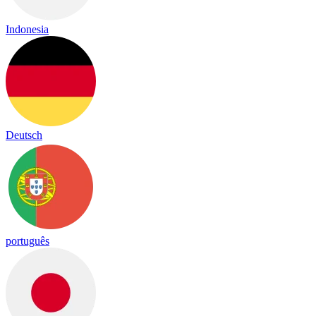
Indonesia
Deutsch
português