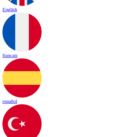
English
français
español