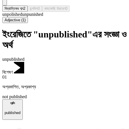
বিভ্রান্তিকর শব্দ
2
ছন্দমিল
0
কাছাকাছি উচ্চারণ
0
unpolished
unpunished
Adjective
(
1
)
ইংরেজিতে "unpublished"এর সংজ্ঞা ও
অর্থ
unpublished
বিশেষণ
01
অপ্রকাশিত
,
অপ্রকাশ্য
not published
published