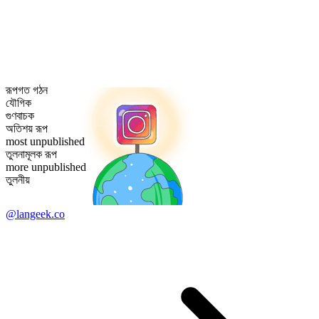
রূপগত গঠন
যৌগিক
গুণবাচক
অতিশয় রূপ
most unpublished
তুলনামূলক রূপ
more unpublished
তুলনীয়
@langeek.co