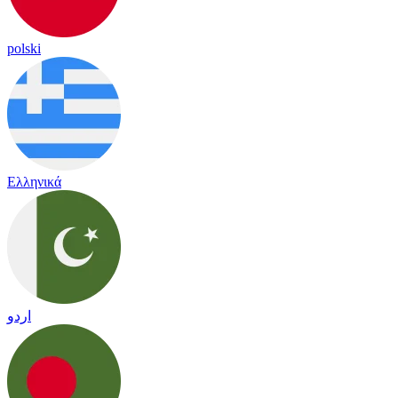
polski
Ελληνικά
اردو