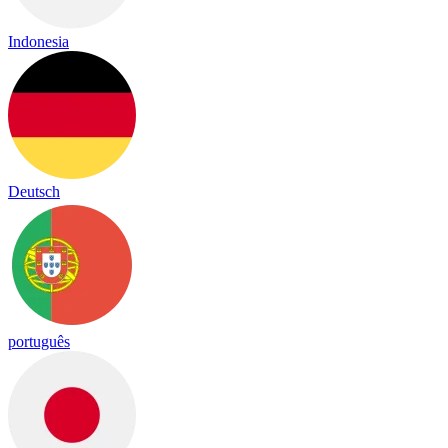
Indonesia
Deutsch
português