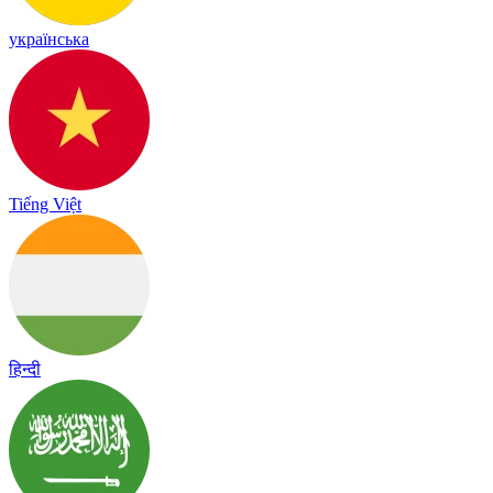
українська
Tiếng Việt
हिन्दी