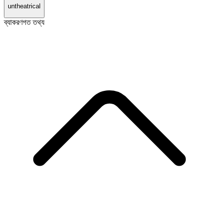
untheatrical
ব্যাকরণগত তথ্য