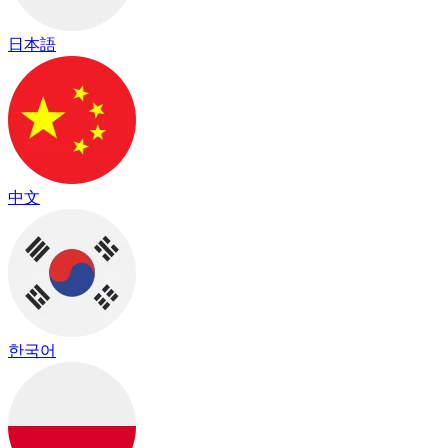
日本語
中文
한국어