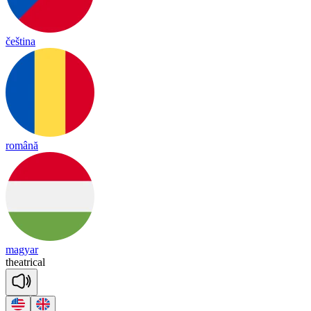
čeština
română
magyar
theat
ri
cal