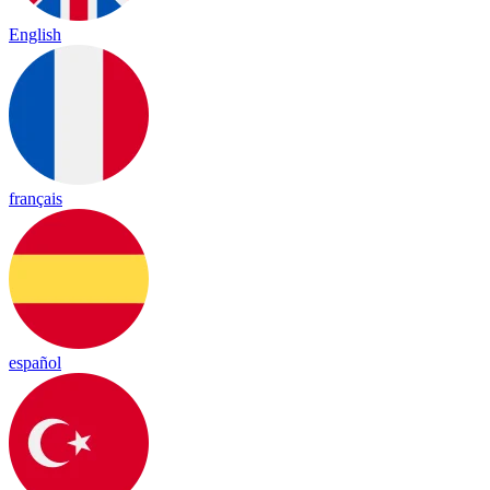
English
français
español