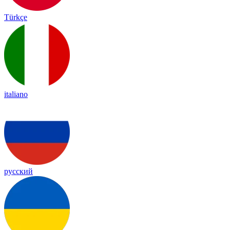
Türkçe
italiano
русский