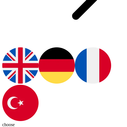
choose