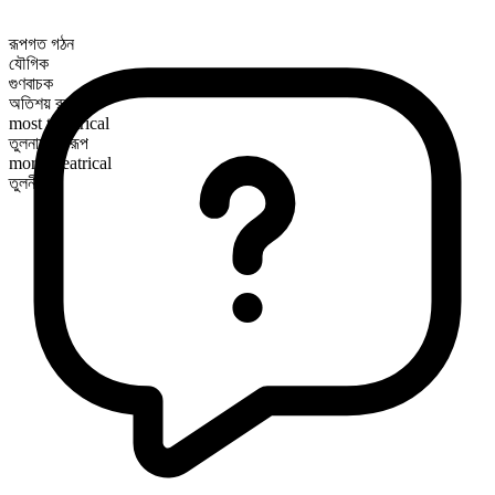
রূপগত গঠন
যৌগিক
গুণবাচক
অতিশয় রূপ
most theatrical
তুলনামূলক রূপ
more theatrical
তুলনীয়