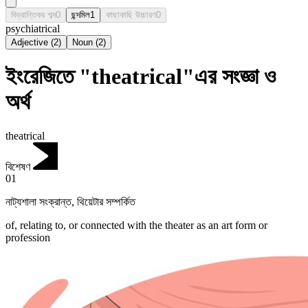
বিভ্রান্তিকর শব্দ
0
ছন্দমিল
1
কাছাকাছি উচ্চারণ
0
psychiatrical
Adjective
(
2
)
Noun
(
2
)
ইংরেজিতে "theatrical"এর সংজ্ঞা ও
অর্থ
theatrical
বিশেষণ
01
নাট্যশালা সংক্রান্ত
,
থিয়েটার সম্পর্কিত
of, relating to, or connected with the theater as an art form or
profession