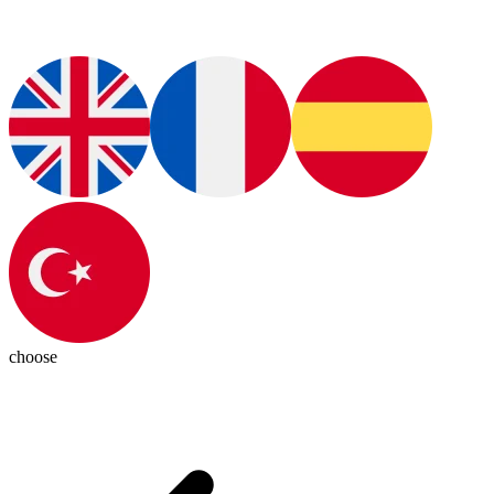
choose