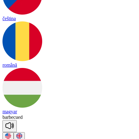
čeština
română
magyar
bar
be
cued