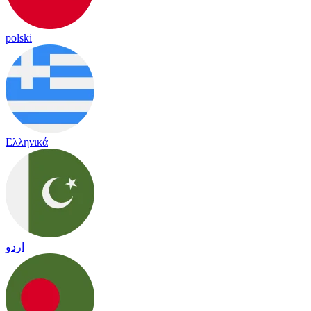
polski
Ελληνικά
اردو