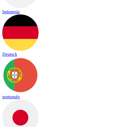
Indonesia
Deutsch
português