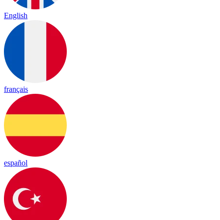
English
français
español