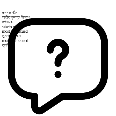
রূপগত গঠন
অতীত কৃদন্ত বিশেষণ
গুণবাচক
অতিশয় রূপ
most barbecued
তুলনামূলক রূপ
more barbecued
তুলনীয়