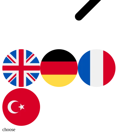
choose