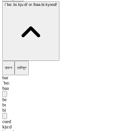
/ˈbɑ:.bɪ.kju:d/
or /baa.bi.kyood/
শব্দাংশ
ধ্বনিমূল
bar
ˈbɑ:
baa
be
bɪ
bi
cued
kju:d