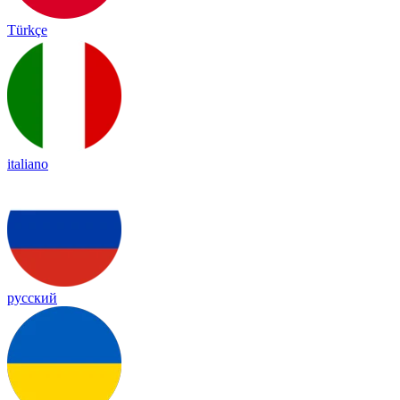
Türkçe
italiano
русский