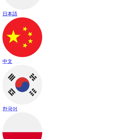
日本語
中文
한국어