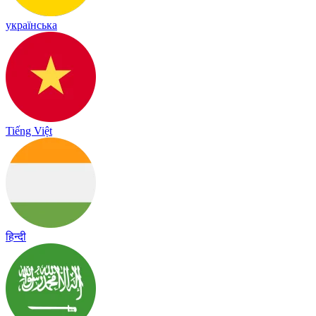
українська
Tiếng Việt
हिन्दी