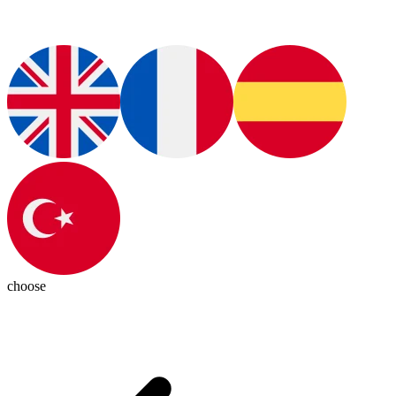
choose