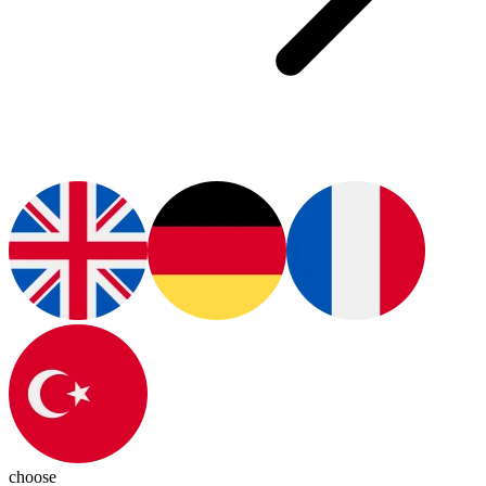
choose