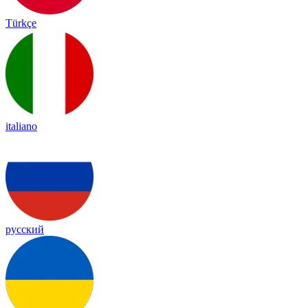
Türkçe
italiano
русский