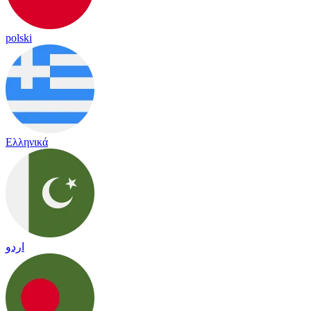
polski
Ελληνικά
اردو