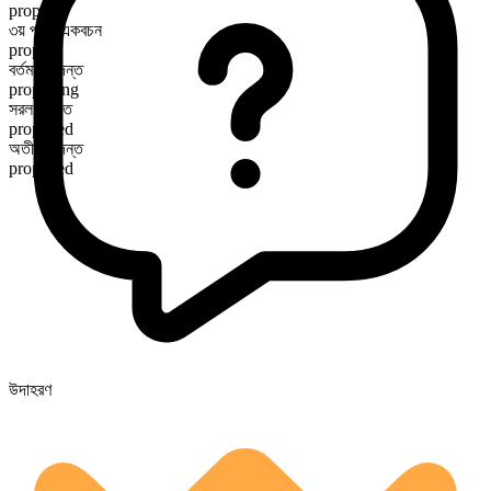
propel
৩য় পুরুষ একবচন
propels
বর্তমান কৃদন্ত
propelling
সরল অতীত
propelled
অতীত কৃদন্ত
propelled
উদাহরণ