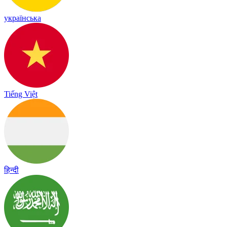
українська
Tiếng Việt
हिन्दी