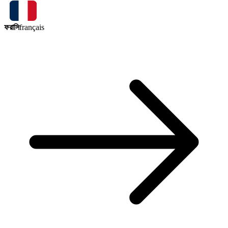
ফরাসি
français