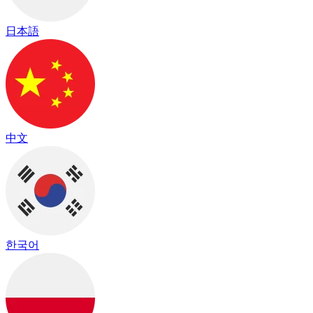
日本語
中文
한국어