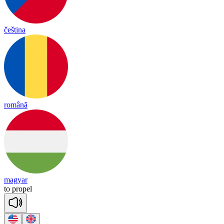
čeština
română
magyar
to
pro
pel