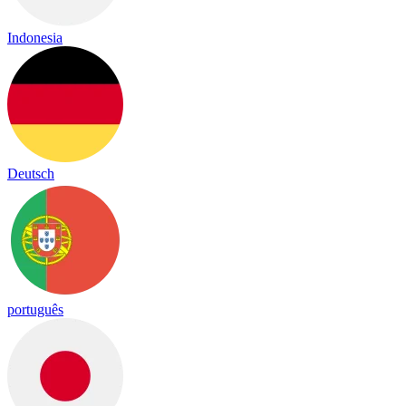
Indonesia
Deutsch
português