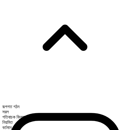
রূপগত গঠন
সরল
গতিবাচক ক্রিয়া
নিয়মিত
বর্তমান কাল