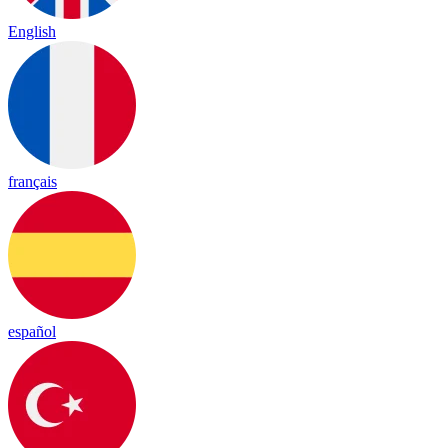
English
français
español