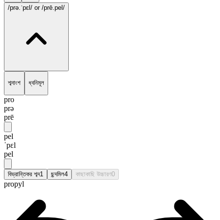
/prə.ˈpɛl/
or /prē.pel/
শব্দাংশ
ধ্বনিমূল
pro
prə
prē
pel
ˈpɛl
pel
বিভ্রান্তিকর শব্দ
1
ছন্দমিল
4
কাছাকাছি উচ্চারণ
0
propyl