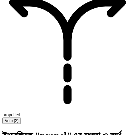
propelled
Verb
(
2
)