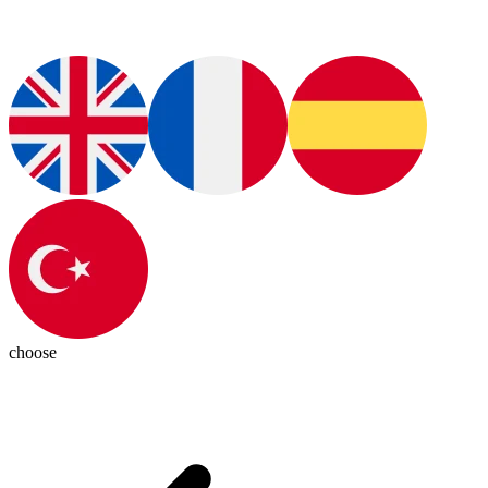
choose