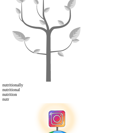
nutritional
ly
nutrition
al
nutr
ition
nutr