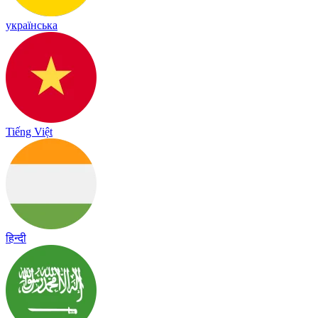
українська
Tiếng Việt
हिन्दी