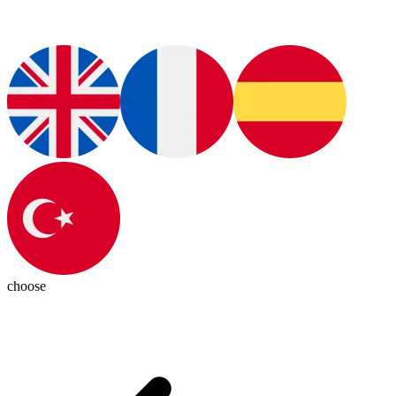
choose