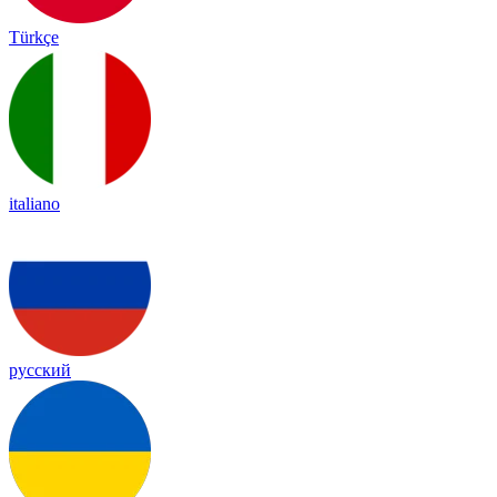
Türkçe
italiano
русский