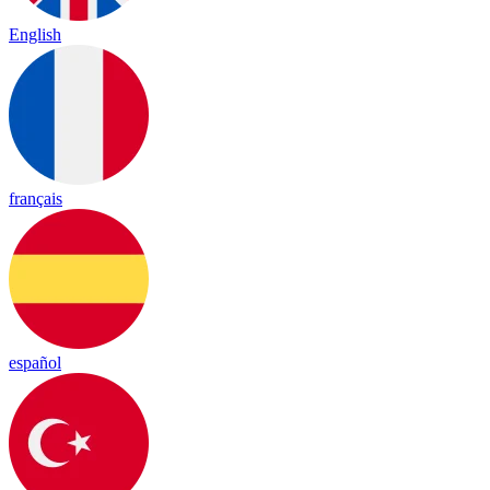
English
français
español