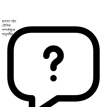
রূপগত গঠন
যৌগিক
সম্পর্কসূচক
অতুলনীয়