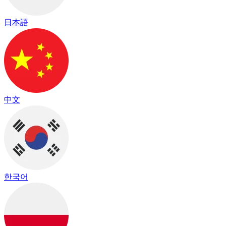
日本語
中文
한국어