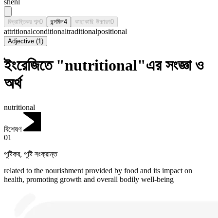
shēnl
বিভ্রান্তিকর শব্দ
0
ছন্দমিল
4
কাছাকাছি উচ্চারণ
0
attritional
conditional
traditional
positional
Adjective
(
1
)
ইংরেজিতে "nutritional"এর সংজ্ঞা ও
অর্থ
nutritional
বিশেষণ
01
পুষ্টিকর
,
পুষ্টি সংক্রান্ত
related to the nourishment provided by food and its impact on
health, promoting growth and overall bodily well-being