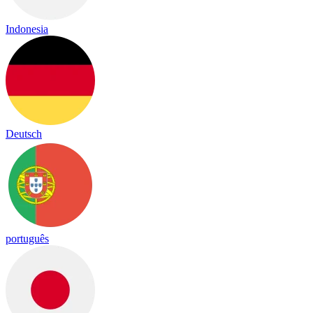
Indonesia
Deutsch
português