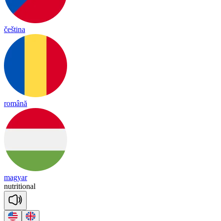
čeština
română
magyar
nut
ri
tional