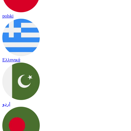
polski
Ελληνικά
اردو