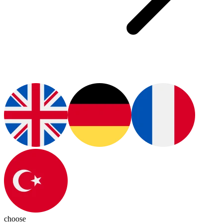
choose